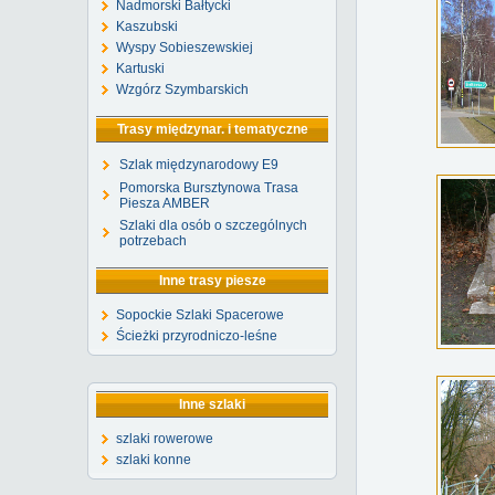
Nadmorski Bałtycki
Kaszubski
Wyspy Sobieszewskiej
Kartuski
Wzgórz Szymbarskich
Trasy międzynar. i tematyczne
Szlak międzynarodowy E9
Pomorska Bursztynowa Trasa
Piesza AMBER
Szlaki dla osób o szczególnych
potrzebach
Inne trasy piesze
Sopockie Szlaki Spacerowe
Ścieżki przyrodniczo-leśne
Inne szlaki
szlaki rowerowe
szlaki konne