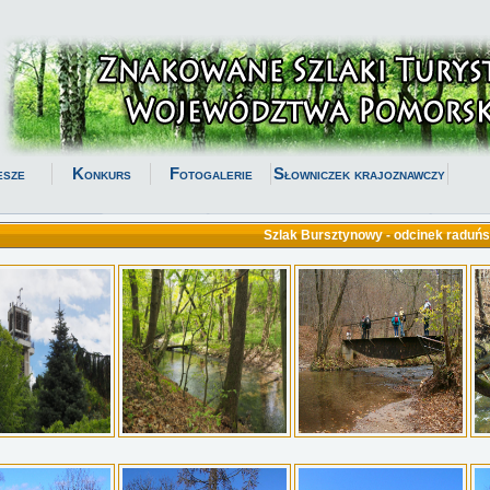
esze
Konkurs
Fotogalerie
Słowniczek krajoznawczy
Szlak Bursztynowy - odcinek raduńs