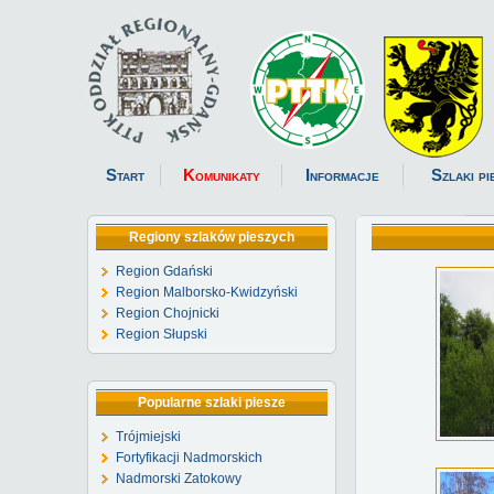
Start
Komunikaty
Informacje
Szlaki pi
Regiony szlaków pieszych
Region Gdański
Region Malborsko-Kwidzyński
Region Chojnicki
Region Słupski
Popularne szlaki piesze
Trójmiejski
Fortyfikacji Nadmorskich
Nadmorski Zatokowy