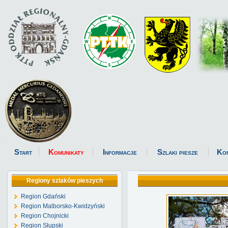
Start
Komunikaty
Informacje
Szlaki piesze
Ko
Regiony szlaków pieszych
Region Gdański
Region Malborsko-Kwidzyński
Region Chojnicki
Region Słupski