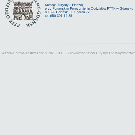
Komisja Turystyki Pieszej
przy Pomorskim Porozumieniu Oddziałów PTTK w Gdańsku
80-826 Gdańsk, ul. Ogarna 72
tel. (58) 301-14-88
Wszelkie prawa zastrzezone © 2026 PTTK - Znakowane Szlaki Turystyczne Województw