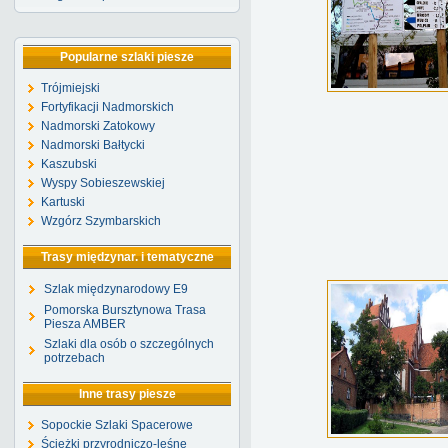
Popularne szlaki piesze
Trójmiejski
Fortyfikacji Nadmorskich
Nadmorski Zatokowy
Nadmorski Bałtycki
Kaszubski
Wyspy Sobieszewskiej
Kartuski
Wzgórz Szymbarskich
Trasy międzynar. i tematyczne
Szlak międzynarodowy E9
Pomorska Bursztynowa Trasa
Piesza AMBER
Szlaki dla osób o szczególnych
potrzebach
Inne trasy piesze
Sopockie Szlaki Spacerowe
Ścieżki przyrodniczo-leśne