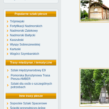
Popularne szlaki piesze
Trójmiejski
Fortyfikacji Nadmorskich
Nadmorski Zatokowy
Nadmorski Bałtycki
Kaszubski
Wyspy Sobieszewskiej
Kartuski
Wzgórz Szymbarskich
Trasy międzynar. i tematyczne
Szlak międzynarodowy E9
Pomorska Bursztynowa Trasa
Piesza AMBER
Szlaki dla osób o szczególnych
potrzebach
Inne trasy piesze
Sopockie Szlaki Spacerowe
Ścieżki przyrodniczo-leśne