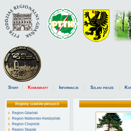
Start
Komunikaty
Informacje
Szlaki piesze
Ko
Regiony szlaków pieszych
Region Gdański
Region Malborsko-Kwidzyński
Region Chojnicki
Region Słupski