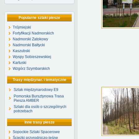
Popularne szlaki piesze
Trójmiejski
Fortyfikacji Nadmorskich
Nadmorski Zatokowy
Nadmorski Bałtycki
Kaszubski
Wyspy Sobieszewskiej
Kartuski
Wzgórz Szymbarskich
Trasy międzynar. i tematyczne
Szlak międzynarodowy E9
Pomorska Bursztynowa Trasa
Piesza AMBER
Szlaki dla osób o szczególnych
potrzebach
Inne trasy piesze
Sopockie Szlaki Spacerowe
Ścieżki przyrodniczo-leśne