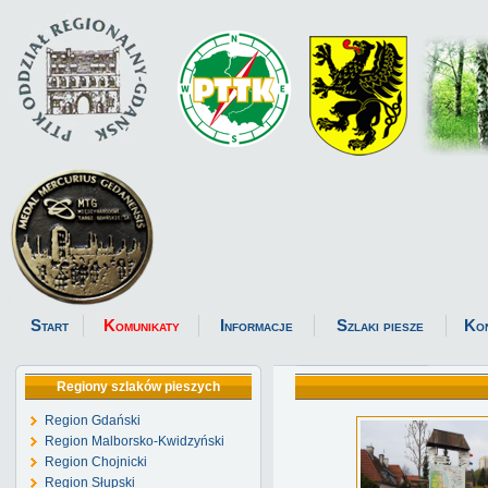
Start
Komunikaty
Informacje
Szlaki piesze
Ko
Regiony szlaków pieszych
Region Gdański
Region Malborsko-Kwidzyński
Region Chojnicki
Region Słupski