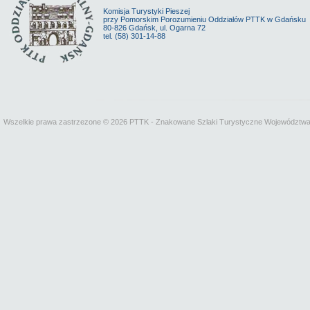
Komisja Turystyki Pieszej
przy Pomorskim Porozumieniu Oddziałów PTTK w Gdańsku
80-826 Gdańsk, ul. Ogarna 72
tel. (58) 301-14-88
Wszelkie prawa zastrzezone © 2026 PTTK - Znakowane Szlaki Turystyczne Województw