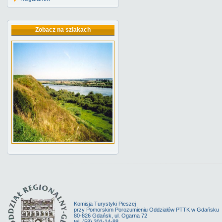
Zobacz na szlakach
Komisja Turystyki Pieszej
przy Pomorskim Porozumieniu Oddziałów PTTK w Gdańsku
80-826 Gdańsk, ul. Ogarna 72
tel. (58) 301-14-88