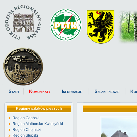
Start
Komunikaty
Informacje
Szlaki piesze
Ko
Regiony szlaków pieszych
Region Gdański
Region Malborsko-Kwidzyński
Region Chojnicki
Region Słupski