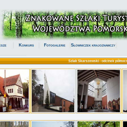
esze
Konkurs
Fotogalerie
Słowniczek krajoznawczy
Szlak Skarszewski - odcinek północ