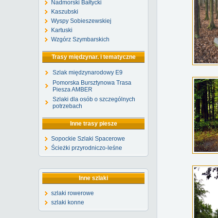
Nadmorski Bałtycki
Kaszubski
Wyspy Sobieszewskiej
Kartuski
Wzgórz Szymbarskich
Trasy międzynar. i tematyczne
Szlak międzynarodowy E9
Pomorska Bursztynowa Trasa
Piesza AMBER
Szlaki dla osób o szczególnych
potrzebach
Inne trasy piesze
Sopockie Szlaki Spacerowe
Ścieżki przyrodniczo-leśne
Inne szlaki
szlaki rowerowe
szlaki konne