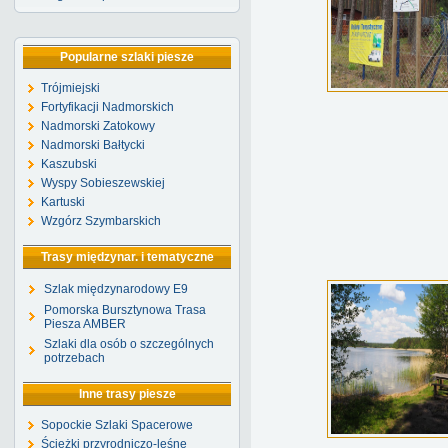
Popularne szlaki piesze
Trójmiejski
Fortyfikacji Nadmorskich
Nadmorski Zatokowy
Nadmorski Bałtycki
Kaszubski
Wyspy Sobieszewskiej
Kartuski
Wzgórz Szymbarskich
Trasy międzynar. i tematyczne
Szlak międzynarodowy E9
Pomorska Bursztynowa Trasa
Piesza AMBER
Szlaki dla osób o szczególnych
potrzebach
Inne trasy piesze
Sopockie Szlaki Spacerowe
Ścieżki przyrodniczo-leśne