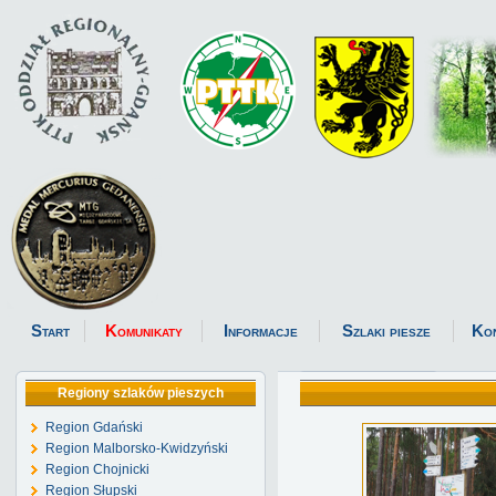
Start
Komunikaty
Informacje
Szlaki piesze
Ko
Regiony szlaków pieszych
Region Gdański
Region Malborsko-Kwidzyński
Region Chojnicki
Region Słupski