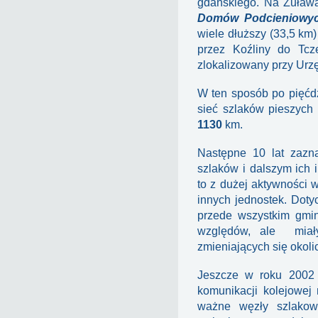
gdańskiego. Na Żuław
Domów Podcieniowy
wiele dłuższy (33,5 km
przez Koźliny do Tcze
zlokalizowany przy Urz
W ten sposób po pięćdz
sieć szlaków pieszych
1130
km.
Następne 10 lat zazna
szlaków i dalszym ich
to z dużej aktywności w
innych jednostek. Dot
przede wszystkim gmin
względów, ale miały
zmieniających się okolic
Jeszcze w roku 2002 
komunikacji kolejowej 
ważne węzły szlakowe