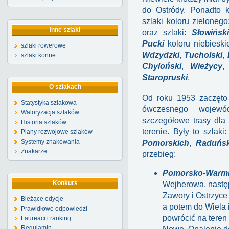
do Ostródy. Ponadto k
szlaki koloru zieloneg
Inne szlaki
oraz szlaki:
Słowiński
Pucki
koloru niebiesk
szlaki rowerowe
Wdzydzki
,
Tucholski
,
szlaki konne
Chyloński
,
Wieżycy
Staropruski
.
O szlakach
Od roku 1953 zaczęto 
Statystyka szlakowa
ówczesnego wojewó
Waloryzacja szlaków
szczegółowe trasy dla 
Historia szlaków
terenie. Były to szlaki
Plany rozwojowe szlaków
Systemy znakowania
Pomorskich
,
Raduńsk
Znakarze
przebieg:
Pomorsko-Warmi
Konkurs
Wejherowa, następ
Zawory i Ostrzyce
Bieżące edycje
a potem do Wiela i
Prawidłowe odpowiedzi
powrócić na teren
Laureaci i ranking
Regulamin