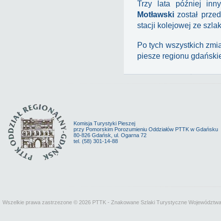
Trzy lata później inn
Motławski
został przed
stacji kolejowej ze szl
Po tych wszystkich zmi
piesze regionu gdański
Komisja Turystyki Pieszej
przy Pomorskim Porozumieniu Oddziałów PTTK w Gdańsku
80-826 Gdańsk, ul. Ogarna 72
tel. (58) 301-14-88
Wszelkie prawa zastrzezone © 2026 PTTK - Znakowane Szlaki Turystyczne Województw