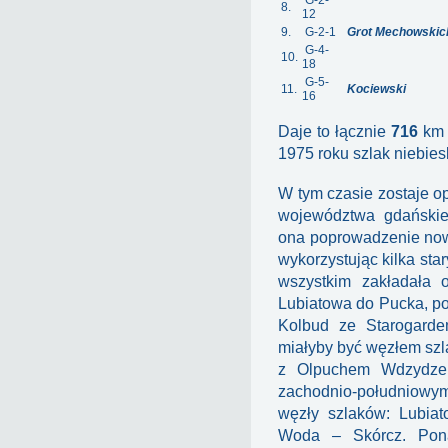
G-2-
8.
12
9.
G-2-1
Grot Mechowskic
G-4-
10.
18
G-5-
11.
Kociewski
16
Daje to łącznie
716
km s
1975 roku szlak niebie
W tym czasie zostaje o
województwa gdańskieg
ona poprowadzenie nowy
wykorzystując kilka st
wszystkim zakładała 
Lubiatowa do Pucka, p
Kolbud ze Starogard
miałyby być węzłem szl
z Olpuchem Wdzydze.
zachodnio-południowy
węzły szlaków: Lubia
Woda – Skórcz. Ponad