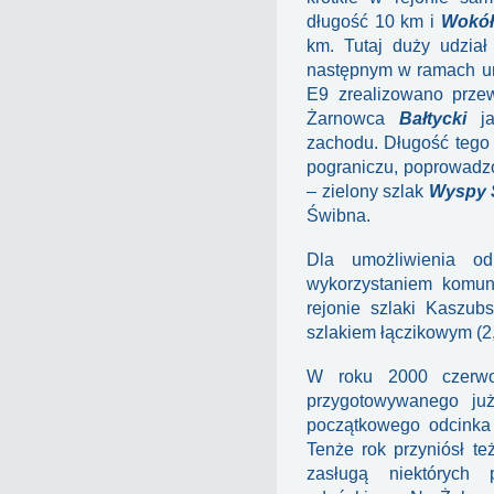
długość 10 km i
Wokół
km. Tutaj duży udzia
następnym w ramach u
E9 zrealizowano prze
Żarnowca
Bałtycki
ja
zachodu. Długość tego 
pograniczu, poprowadzo
– zielony szlak
Wyspy 
Świbna.
Dla umożliwienia o
wykorzystaniem komuni
rejonie szlaki Kaszub
szlakiem łączikowym (2
W roku 2000 czerw
przygotowywanego ju
początkowego odcinka
Tenże rok przyniósł te
zasługą niektórych p