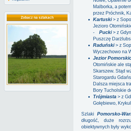
Nowe, Opalenie do
Malborka, a potem
przez Próchnik, K
Zobacz na szlakach
Kartuski
> z Sopo
Jezioro Otomiński
-
Pucki
> z Gdyn
Puszczę Darżlubs
Raduński
> z Sop
Wyczechowo na W
Jezior Pomorski
Otomińskie ale st
Skarszew. Stąd wz
Starogardu Gdańsk
Dalsza miejsca tr
Bory Tucholskie d
Trójmiasta
> z Gd
Gołębiewo, Krykul
Szlaki
Pomorsko-War
długość, duże rozrz
obiektywnych były wyko