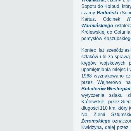
Sopotu do Kolbud, któr
czarny
Raduński
(Sopo
Kartuz. Odcinek
K
Warmińskiego
ostatecz
Królewskiej do Gołunia
pomysłów Kaszubskieg
Koniec lat sześćdziesi
szlaków i to za sprawą
kręgów wojskowych p
upamiętniania miejsc i
1968 wyznakowano cza
przez Wejherowo n
Bohaterów Westerplat
wytyczenia szlaku 
Królewskiej przez Sier
długości 110 km, który 
Na Ziemi Sztumsk
Żeromskiego
oznaczon
Kwidzyna, dalej przez