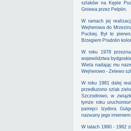
szlaków na Kępie Puc
Gniewa przez Pelplin.
W ramach jej realizac
Wejherowa do Mrzezina
Puckiej. Był to pierw
Brzegiem Pradolin kolor
W roku 1978 przeznak
województwa bydgoskie
Wiela nadając mu na
Wejherowo - Zelewo sz
W roku 1981 dalej rea
przedłużono szlak ziel
Szczodrowo, w związ
tymże roku uruchomio
pamięci Izydora Gulg
nazwany jego imieniem 
W latach 1980 - 1982 z