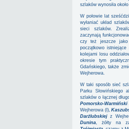
szlaków wynosiła okoł
W połowie lat sześćdz
wyłaniać układ szlaków
sieci szlaków. Zreal
zaczynają funkcjonować
czy też jeszcze jak
początkowo istniejące 
kolejami losu oddziało
okresie tym praktycz
Gdańskiego, także zmi
Wejherowa.
W taki sposób sieć sz
Parku Słowińskiego al
szlaków o łącznej dług
Pomorsko-Warmiński
Wejherowa (I),
Kaszub
Darżlubskiej
z Wejher
Dunina
, żółty na z
Trójmiasta
, czarny z 