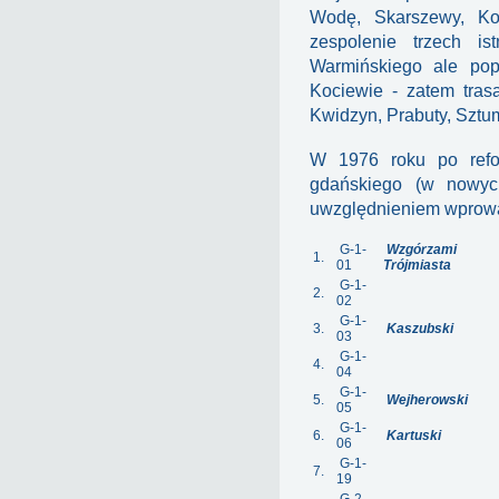
Wodę, Skarszewy, Ko
zespolenie trzech is
Warmińskiego ale pop
Kociewie - zatem tras
Kwidzyn, Prabuty, Sztu
W 1976 roku po refor
gdańskiego (w nowych 
uwzględnieniem wprowa
G-1-
Wzgórzami
1.
01
Trójmiasta
G-1-
2.
02
G-1-
3.
Kaszubski
03
G-1-
4.
04
G-1-
5.
Wejherowski
05
G-1-
6.
Kartuski
06
G-1-
7.
19