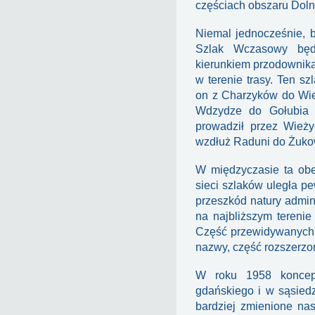
częściach obszaru Dolne
Niemal jednocześnie, 
Szlak Wczasowy będ
kierunkiem przodownik
w terenie trasy. Ten s
on z Charzyków do Wie
Wdzydze do Gołubia b
prowadził przez Wieży
wzdłuż Raduni do Żuko
W międzyczasie ta obe
sieci szlaków uległa p
przeszkód natury admin
na najbliższym terenie
Część przewidywanych 
nazwy, część rozszerzo
W roku 1958 koncep
gdańskiego i w sąsiedz
bardziej zmienione na