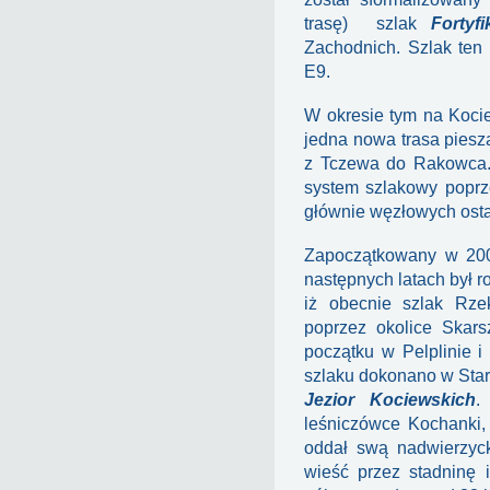
trasę) szlak
Fortyf
Zachodnich. Szlak ten
E9.
W okresie tym na Kocie
jedna nowa trasa piesz
z Tczewa do Rakowca. 
system szlakowy poprz
głównie węzłowych ostat
Zapoczątkowany w 200
następnych latach był r
iż obecnie szlak Rze
poprzez okolice Skars
początku w Pelplinie i
szlaku dokonano w Sta
Jezior Kociewskich
.
leśniczówce Kochanki,
oddał swą nadwierzyc
wieść przez stadninę 