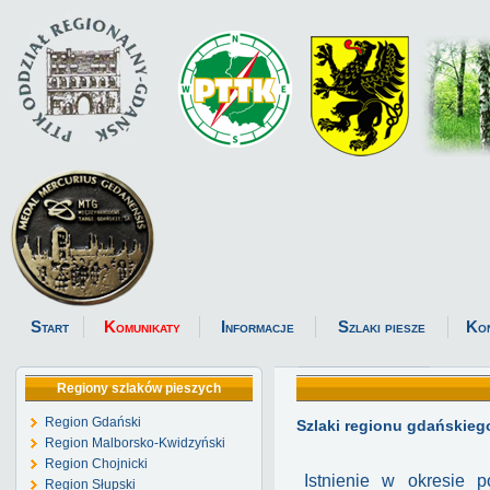
Start
Komunikaty
Informacje
Szlaki piesze
Ko
Regiony szlaków pieszych
Region Gdański
Szlaki regionu gdańskieg
Region Malborsko-Kwidzyński
Region Chojnicki
Istnienie w okresie
Region Słupski