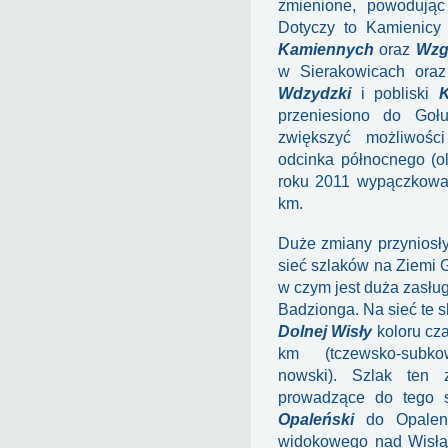
zmienione, powodują
Dotyczy to Kamienicy
Kamiennych
oraz
Wzg
w Sierakowicach oraz
Wdzydzki
i pobliski
przeniesiono do Gołu
zwiększyć możliwości
odcinka północnego (o
roku 2011 wypączkował
km.
Duże zmiany przyniosły
sieć szlaków na Ziemi 
w czym jest duża zasł
Badzionga. Na sieć te s
Dolnej Wisły
koloru cz
km (tczewsko-subkows
nowski). Szlak ten z
prowadzące do tego 
Opaleński
do Opaleni
widokowego nad Wisłą 