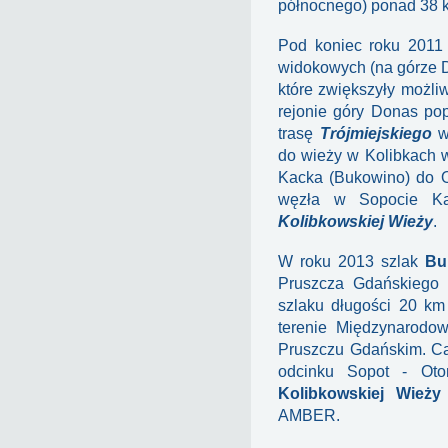
północnego) ponad 38 
Pod koniec roku 2011 
widokowych (na górze D
które zwiększyły możl
rejonie góry Donas pop
trasę
Trójmiejskiego
we
do wieży w Kolibkach
Kacka (Bukowino) do Or
węzła w Sopocie K
Kolibkowskiej Wieży
.
W roku 2013 szlak
Bu
Pruszcza Gdańskiego 
szlaku długości 20 km 
terenie Międzynarodow
Pruszczu Gdańskim. Ca
odcinku Sopot - Ot
Kolibkowskiej Wieży
AMBER.