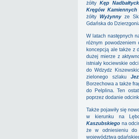
żółty
Kęp Nadbałtyck
Kręgów Kamiennych
żółty
Wyżynny
ze Ska
Gdańska do Dzierzgoni
W latach następnych n
różnym powodzeniem da
koncepcją ale także z 
dużej mierze z aktywn
istniały kociewskie odc
do Wdzydz Kiszewskic
zielonego szlaku
Je
Borzechowa a także fr
do Pelplina. Ten ostat
poprzez dodanie odcin
Także pojawiły się now
w kierunku na Lęb
Kaszubskiego
na odci
że w odniesieniu do 
województwa gdańskiego