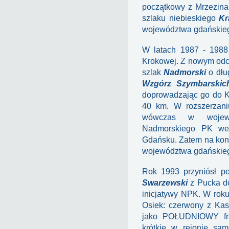
początkowy z Mrzezina
szlaku niebieskiego
Kr
województwa gdańskieg
W latach 1987 - 198
Krokowej. Z nowym od
szlak
Nadmorski
o dłu
Wzgórz Szymbarskic
doprowadzając go do K
40 km. W rozszerzaniu
wówczas w wojewód
Nadmorskiego PK we
Gdańsku. Zatem na kon
województwa gdańskiego
Rok 1993 przyniósł po
Swarzewski
z Pucka d
inicjatywy NPK. W roku
Osiek: czerwony z Kas
jako POŁUDNIOWY fr
krótkie w rejonie sa