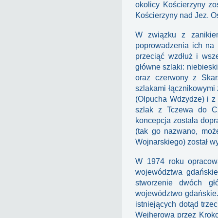
okolicy Kościerzyny zo
Kościerzyny nad Jez. O
W związku z zanikie
poprowadzenia ich na 
przeciąć wzdłuż i wsz
główne szlaki: niebies
oraz czerwony z Skar
szlakami łącznikowymi
(Olpucha Wdzydze) i z
szlak z Tczewa do Cz
koncepcja została dopr
(tak go nazwano, może
Wojnarskiego) został w
W 1974 roku opracowa
województwa gdańskieg
stworzenie dwóch gł
województwo gdańskie. 
istniejących dotąd trz
Wejherowa przez Kroko