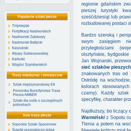
regionie gdańskim zwią
pieszej turystyki kw
sześćdziesiąt lub prawi
Popularne szlaki piesze
rozbudowanej postaci sł
Trójmiejski
Fortyfikacji Nadmorskich
Bardzo szeroką i persp
Nadmorski Zatokowy
swym zasięgiem n
Nadmorski Bałtycki
przyległościami (wo
Kaszubski
Wyspy Sobieszewskiej
olsztyńskie, bydgoskie
Kartuski
Jan Wojnarski, przewod
Wzgórz Szymbarskich
sieć szlaków pieszych
znakowanych tras od 
Trasy międzynar. i tematyczne
Ostródę na wschodzie.
Szlak międzynarodowy E9
kolorach stosowanych 
Pomorska Bursztynowa Trasa
czarny). Każdy szlak
Piesza AMBER
specyfikę, charakter pr
Szlaki dla osób o szczególnych
potrzebach
Najdłuższy, bo liczący
Inne trasy piesze
Warmiński
z Sopotu na
Tlenia a potem na wsc
Sopockie Szlaki Spacerowe
Ścieżki przyrodniczo-leśne
Niewiele krótszy miał b