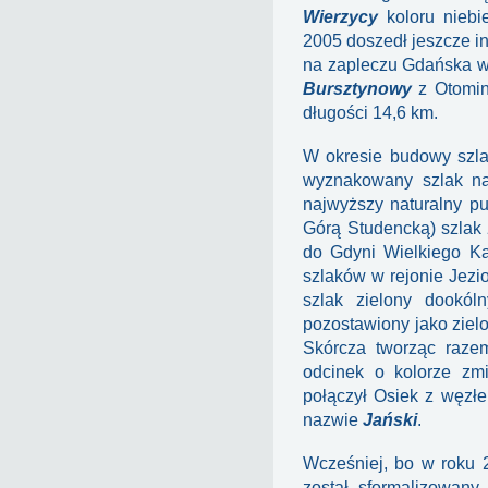
Wierzycy
koloru niebi
2005 doszedł jeszcze i
na zapleczu Gdańska w 
Bursztynowy
z Otomin
długości 14,6 km.
W okresie budowy szla
wyznakowany szlak na
najwyższy naturalny pu
Górą Studencką) szlak
do Gdyni Wielkiego Ka
szlaków w rejonie Jezi
szlak zielony dookó
pozostawiony jako ziel
Skórcza tworząc raz
odcinek o kolorze zm
połączył Osiek z węzł
nazwie
Jański
.
Wcześniej, bo w roku 
został sformalizowany