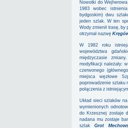
Nowotki do Wejherow
1983 wobec istnieni
bydgoskim) dwu szlak
jeden szlak. W ten sp
Wody zmienił trasę, by
otrzymał nazwę
Kręgó
W 1982 roku istniej
województwa gdański
międzyczasie zmiany
modyfikacji należały:
czerwonego (główneg
miejsca węzłowe Sz
poprowadzenie szlaku 
połączenia z istniejący
Układ sieci szlaków na
wymienionych odnotowu
do Krzesznej zostaje 
nadana mu zostaje ba
szlak
Grot Mechows