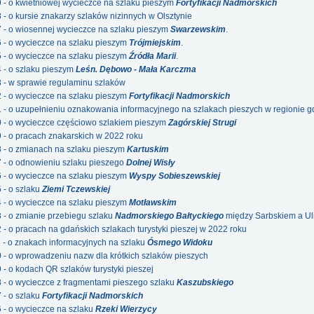
9 - o kwietniowej wycieczce na szlaku pieszym
Fortyfikacji Nadmorskich
8 - o kursie znakarzy szlaków nizinnych w Olsztynie
7 - o wiosennej wycieczce na szlaku pieszym
Swarzewskim
.
6 - o wycieczce na szlaku pieszym
Trójmiejskim
.
5 - o wycieczce na szlaku pieszym
Źródła Marii
.
4 - o szlaku pieszym
Leśn. Dębowo - Mała Karczma
3 - w sprawie regulaminu szlaków
2 - o wycieczce na szlaku pieszym
Fortyfikacji Nadmorskich
1 - o uzupełnieniu oznakowania informacyjnego na szlakach pieszych w regionie 
0 - o wycieczce częściowo szlakiem pieszym
Zagórskiej Strugi
9 - o pracach znakarskich w 2022 roku
8 - o zmianach na szlaku pieszym
Kartuskim
7 - o odnowieniu szlaku pieszego
Dolnej Wisły
6 - o wycieczce na szlaku pieszym
Wyspy Sobieszewskiej
 - o szlaku
Ziemi Tczewskiej
4 - o wycieczce na szlaku pieszym
Motławskim
3 - o zmianie przebiegu szlaku
Nadmorskiego Bałtyckiego
między Sarbskiem a Ul
2 - o pracach na gdańskich szlakach turystyki pieszej w 2022 roku
1 - o znakach informacyjnych na szlaku
Ósmego Widoku
0 - o wprowadzeniu nazw dla krótkich szlaków pieszych
9 - o kodach QR szlaków turystyki pieszej
8 - o wycieczce z fragmentami pieszego szlaku
Kaszubskiego
 - o szlaku
Fortyfikacji Nadmorskich
6 - o wycieczce na szlaku
Rzeki Wierzycy