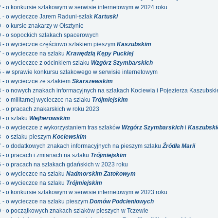
2 - o konkursie szlakowym w serwisie internetowym w 2024 roku
1 - o wycieczce Jarem Raduni-szlak
Kartuski
 - o kursie znakarzy w Olsztynie
9 - o sopockich szlakach spacerowych
8 - o wycieczce częściowo szlakiem pieszym
Kaszubskim
7 - o wycieczce na szlaku
Krawędzią Kępy Puckiej
6 - o wycieczce z odcinkiem szlaku
Wzgórz Szymbarskich
5 - w sprawie konkursu szlakowego w serwisie internetowym
4 - o wycieczce ze szlakiem
Skarszewskim
3 - o nowych znakach informacyjnych na szlakach Kociewia i Pojezierza Kaszubsk
 - o militarnej wycieczce na szlaku
Trójmiejskim
1 - o pracach znakarskich w roku 2023
 - o szlaku
Wejherowskim
9 - o wycieczce z wykorzystaniem tras szlaków
Wzgórz Szymbarskich
i
Kaszubski
8 - o szlaku pieszym
Kociewskim
7 - o dodatkowych znakach informacyjnych na pieszym szlaku
Źródła Marii
6 - o pracach i zmianach na szlaku
Trójmiejskim
5 - o pracach na szlakach gdańskich w 2023 roku
4 - o wycieczce na szlaku
Nadmorskim Zatokowym
3 - o wycieczce na szlaku
Trójmiejskim
2 - o konkursie szlakowym w serwisie internetowym w 2023 roku
1 - o wycieczce na szlaku pieszym
Domów Podcieniowych
0 - o początkowych znakach szlaków pieszych w Tczewie