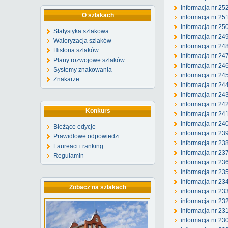
informacja nr 25
O szlakach
informacja nr 25
informacja nr 250
Statystyka szlakowa
informacja nr 24
Waloryzacja szlaków
informacja nr 24
Historia szlaków
informacja nr 24
Plany rozwojowe szlaków
informacja nr 24
Systemy znakowania
informacja nr 24
Znakarze
informacja nr 24
informacja nr 24
informacja nr 242
Konkurs
informacja nr 24
informacja nr 240
Bieżące edycje
informacja nr 23
Prawidłowe odpowiedzi
informacja nr 23
Laureaci i ranking
informacja nr 23
Regulamin
informacja nr 23
informacja nr 23
informacja nr 23
Zobacz na szlakach
informacja nr 23
informacja nr 23
informacja nr 23
informacja nr 23