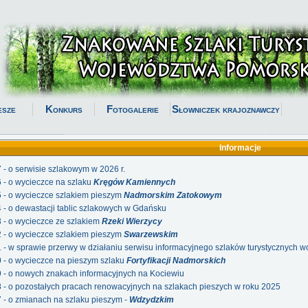
esze
Konkurs
Fotogalerie
Słowniczek krajoznawczy
Informacje
7 - o serwisie szlakowym w 2026 r.
6 - o wycieczce na szlaku
Kręgów Kamiennych
5 - o wycieczce szlakiem pieszym
Nadmorskim Zatokowym
4 - o dewastacji tablic szlakowych w Gdańsku
3 - o wycieczce ze szlakiem
Rzeki Wierzycy
2 - o wycieczce szlakiem pieszym
Swarzewskim
1 - w sprawie przerwy w działaniu serwisu informacyjnego szlaków turystycznych
0 - o wycieczce na pieszym szlaku
Fortyfikacji Nadmorskich
9 - o nowych znakach informacyjnych na Kociewiu
8 - o pozostałych pracach renowacyjnych na szlakach pieszych w roku 2025
7 - o zmianach na szlaku pieszym -
Wdzydzkim