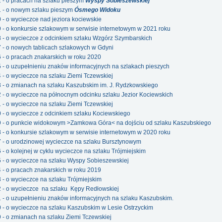
2 - o pracach na szlaku pieszym
Wyspy Sobieszewskiej
1 - o nowym szlaku pieszym
Ósmego Widoku
0 - o wycieczce nad jeziora kociewskie
9 - o konkursie szlakowym w serwisie internetowym w 2021 roku
8 - o wycieczce z odcinkiem szlaku Wzgórz Szymbarskich
7 - o nowych tablicach szlakowych w Gdyni
6 - o pracach znakarskich w roku 2020
5 - o uzupełnieniu znaków informacyjnych na szlakach pieszych
4 - o wycieczce na szlaku Ziemi Tczewskiej
3 - o zmianach na szlaku Kaszubskim im. J. Rydzkowskiego
2 - o wycieczce na północnym odcinku szlaku Jezior Kociewskich
1 - o wycieczce na szlaku Ziemi Tczewskiej
0 - o wycieczce z odcinkiem szlaku Kociewskiego
69 - o punkcie widokowym >Zamkowa Góra< na dojściu od szlaku Kaszubskiego
8 - o konkursie szlakowym w serwisie internetowym w 2020 roku
7 - o urodzinowej wycieczce na szlaku Bursztynowym
 - o kolejnej w cyklu wycieczce na szlaku Trójmiejskim
5 - o wycieczce na szlaku Wyspy Sobieszewskiej
4 - o pracach znakarskich w roku 2019
3 - o wycieczce na szlaku Trójmiejskim
2 - o wycieczce na szlaku Kępy Redłowskiej
1 - o uzupełnieniu znaków informacyjnych na szlaku Kaszubskim.
0 - o wycieczce na szlaku Kaszubskim w Lesie Ostrzyckim
9 - o zmianach na szlaku Ziemi Tczewskiej