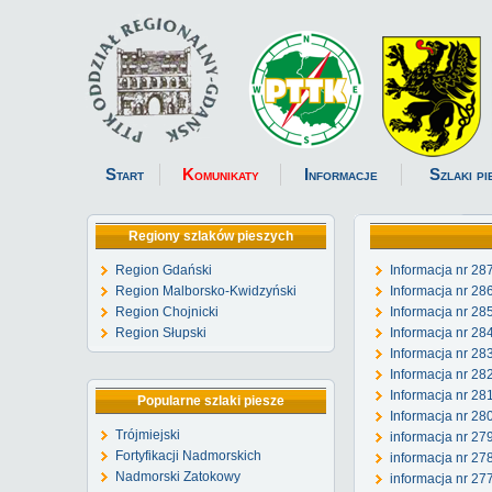
Start
Komunikaty
Informacje
Szlaki pi
Regiony szlaków pieszych
Region Gdański
Informacja nr 28
Region Malborsko-Kwidzyński
Informacja nr 28
Region Chojnicki
Informacja nr 28
Region Słupski
Informacja nr 28
Informacja nr 28
Informacja nr 28
Informacja nr 28
Popularne szlaki piesze
Informacja nr 28
Trójmiejski
informacja nr 27
Fortyfikacji Nadmorskich
informacja nr 27
Nadmorski Zatokowy
informacja nr 27