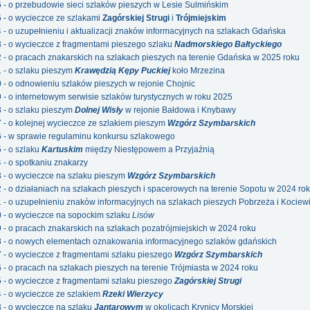
6 - o przebudowie sieci szlaków pieszych w Lesie Sulmińskim
5 - o wycieczce ze szlakami
Zagórskiej Strugi
i
Trójmiejskim
4 - o uzupełnieniu i aktualizacji znaków informacyjnych na szlakach Gdańska
3 - o wycieczce z fragmentami pieszego szlaku
Nadmorskiego Bałtyckiego
2 - o pracach znakarskich na szlakach pieszych na terenie Gdańska w 2025 roku
1 - o szlaku pieszym
Krawędzią Kępy Puckiej
koło Mrzezina
0 - o odnowieniu szlaków pieszych w rejonie Chojnic
9 - o internetowym serwisie szlaków turystycznych w roku 2025
8 - o szlaku pieszym
Dolnej Wisły
w rejonie Bałdowa i Knybawy
7 - o kolejnej wycieczce ze szlakiem pieszym
Wzgórz Szymbarskich
6 - w sprawie regulaminu konkursu szlakowego
 - o szlaku
Kartuskim
między Niestępowem a Przyjaźnią
4 - o spotkaniu znakarzy
3 - o wycieczce na szlaku pieszym
Wzgórz Szymbarskich
2 - o działaniach na szlakach pieszych i spacerowych na terenie Sopotu w 2024 ro
1 - o uzupełnieniu znaków informacyjnych na szlakach pieszych Pobrzeża i Kociew
0 - o wycieczce na sopockim szlaku
Lisów
9 - o pracach znakarskich na szlakach pozatrójmiejskich w 2024 roku
58 - o nowych elementach oznakowania informacyjnego szlaków gdańskich
7 - o wycieczce z fragmentami szlaku pieszego
Wzgórz Szymbarskich
6 - o pracach na szlakach pieszych na terenie Trójmiasta w 2024 roku
5 - o wycieczce z fragmentami szlaku pieszego
Zagórskiej Strugi
4 - o wycieczce ze szlakiem
Rzeki Wierzycy
3 - o wycieczce na szlaku
Jantarowym
w okolicach Krynicy Morskiej