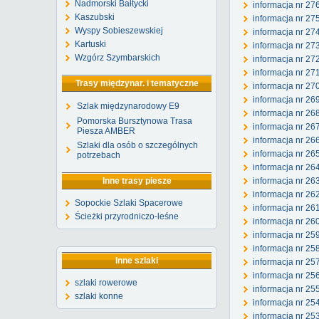
Nadmorski Bałtycki
informacja nr 27
Kaszubski
informacja nr 27
Wyspy Sobieszewskiej
informacja nr 27
Kartuski
informacja nr 27
Wzgórz Szymbarskich
informacja nr 27
informacja nr 27
Trasy międzynar. i tematyczne
informacja nr 27
informacja nr 26
Szlak międzynarodowy E9
informacja nr 26
Pomorska Bursztynowa Trasa
informacja nr 26
Piesza AMBER
informacja nr 26
Szlaki dla osób o szczególnych
informacja nr 265
potrzebach
informacja nr 26
Inne trasy piesze
informacja nr 26
informacja nr 26
Sopockie Szlaki Spacerowe
informacja nr 26
Ścieżki przyrodniczo-leśne
informacja nr 26
informacja nr 25
informacja nr 2
Inne szlaki
informacja nr 25
informacja nr 25
szlaki rowerowe
informacja nr 25
szlaki konne
informacja nr 25
informacja nr 25