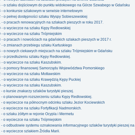
34 - o szlaku dojściowym do punktu widokowego na Górze Szwabego w Gdańsku
3 - o konkursie szlakowym w serwisie internetowym
2 - o pełnej dostępności szlaku Wyspy Sobieszewskiej
1 - o pracach renowacyjnych na szlakach pieszych w roku 2017.
0 - o wycieczce na szlaku Kępy Redłowskiej
9 - o wycieczce na szlaku Trójmiejskim
8 - o pracach i nowościach na gdańskich szlakach pieszych w 2017 r.
7 - o zmianach przebiegu szlaku Kartuskiego
6 - o nowych ciekawych miejscach na szlaku Trójmiejskim w Gdańsku
5 - o przedłużeniu szlaku Kępy Redłowskiej.
4 - o wycieczce na szlaku Kaszubskim.
23 - o pomocy finansowej Samorządu Województwa Pomorskiego
2 - o wycieczce na szlaku Motławskim
1 - o wycieczce na szlaku Krawędzią Kępy Puckiej
0 - o wycieczce na szlaku Kaszubskim.
 - o kursie znakarzy szlaków turystyki pieszej.
8 - o planowanym rozszerzeniu szlaku Kępy Redłowskiej.
7 - o wycieczce na północnym odcinku szlaku Jezior Kociewskich
 - o wycieczce na szlaku Fortyfikacji Nadmorskich.
 - o szlaku żółtym w rejonie Ocypla i Mermetu
4 - o wycieczce na szlaku Trójmiejskim
3 - o odbudowie systemu oznakowania informacyjnego szlaków turystyki pieszej 
 - o wycieczce szlakiem Źródła Marii.