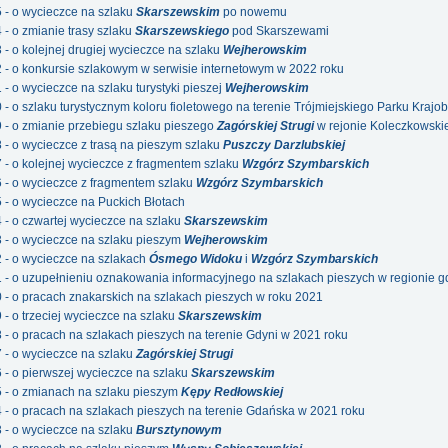
5 - o wycieczce na szlaku
Skarszewskim
po nowemu
 - o zmianie trasy szlaku
Skarszewskiego
pod Skarszewami
 - o kolejnej drugiej wycieczce na szlaku
Wejherowskim
2 - o konkursie szlakowym w serwisie internetowym w 2022 roku
 - o wycieczce na szlaku turystyki pieszej
Wejherowskim
0 - o szlaku turystycznym koloru fioletowego na terenie Trójmiejskiego Parku Kraj
9 - o zmianie przebiegu szlaku pieszego
Zagórskiej Strugi
w rejonie Koleczkowski
8 - o wycieczce z trasą na pieszym szlaku
Puszczy Darzlubskiej
7 - o kolejnej wycieczce z fragmentem szlaku
Wzgórz Szymbarskich
6 - o wycieczce z fragmentem szlaku
Wzgórz Szymbarskich
5 - o wycieczce na Puckich Błotach
4 - o czwartej wycieczce na szlaku
Skarszewskim
3 - o wycieczce na szlaku pieszym
Wejherowskim
2 - o wycieczce na szlakach
Ósmego Widoku
i
Wzgórz Szymbarskich
1 - o uzupełnieniu oznakowania informacyjnego na szlakach pieszych w regionie 
0 - o pracach znakarskich na szlakach pieszych w roku 2021
 - o trzeciej wycieczce na szlaku
Skarszewskim
8 - o pracach na szlakach pieszych na terenie Gdyni w 2021 roku
7 - o wycieczce na szlaku
Zagórskiej Strugi
6 - o pierwszej wycieczce na szlaku
Skarszewskim
5 - o zmianach na szlaku pieszym
Kępy Redłowskiej
4 - o pracach na szlakach pieszych na terenie Gdańska w 2021 roku
3 - o wycieczce na szlaku
Bursztynowym