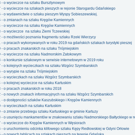
8 - o wycieczce na szlaku Bursztynowym
7 - o wycieczce na szlakach pieszych w rejonie Starogardu Gdańskiego
6 - o wydawnictwie o szlaku pieszym Wyspy Sobieszewskiej.
55 - o zmianach na szlaku Kręgów Kamiennych
4 - o wycieczce na szlaku Kręgów Kamiennych
3 - o wycieczce na szlaku Ziemi Tczewskiej
2 - o możliwości poznania fragmentu szlaku Rzeki Wierzycy
1 - o pracach wykonywanych w roku 2019 na gdańskich szlakach turystyki pieszej
0 - o pracach znakarskich na szlaku Trójmiejskim
49 - o wycieczce na szlaku Nadmorskim Zatokowym
8 - o konkursie szlakowym w serwisie internetowym w 2019 roku
7 - o kolejnych wycieczkach na szlaku Wzgórz Szymbarskich
 - o wyrypie na szlaku Trójmiejskim
5 - o wycieczkach na szlaku Wzgórz Szymbarskich
4 - o kolejnej wycieczce na szlaku Kartuskim
3 - o pracach znakarskich w roku 2018
2 - o nowych znakach informacyjnych na szlaku Wzgórz Szymbarskich
1 - o dostępności szlaków Kaszubskiego i Kręgów Kamiennych
0 - o wycieczkach na szlaku Kartuskim
9 - o zmianie przebiegu szlaku Kartuskiego w gminie Kartuzy
38 - o usunięciu mankamentów w znakowaniu szlaku Nadmorskiego Bałtyckiego w r
37 - o wycieczce do Kręgów Kamiennych w Węsiorach
6 - o uruchomieniu odcinka klifowego szlaku Kępy Redłowskiej w Gdyni Orłowie
5 - o nowych tablicach na szlakach pieszych na terenie Gdańska