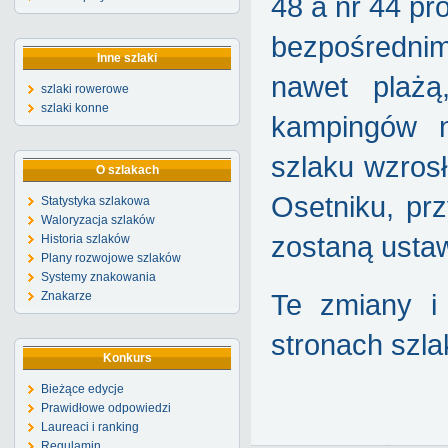
48 a nr 44 pr
bezpośredni
Inne szlaki
nawet plażą
szlaki rowerowe
szlaki konne
kampingów n
szlaku wzros
O szlakach
Osetniku, pr
Statystyka szlakowa
Waloryzacja szlaków
zostaną usta
Historia szlaków
Plany rozwojowe szlaków
Systemy znakowania
Znakarze
Te zmiany i
stronach szla
Konkurs
Bieżące edycje
Prawidłowe odpowiedzi
Laureaci i ranking
Regulamin