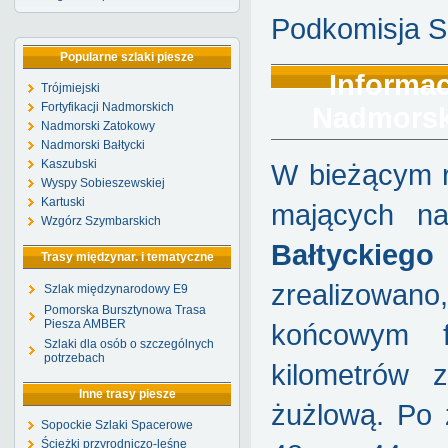
Podkomisja S
Popularne szlaki piesze
Informac
Trójmiejski
Fortyfikacji Nadmorskich
Nadmorski
Nadmorski Zatokowy
Nadmorski Bałtycki
Kaszubski
W bieżącym r
Wyspy Sobieszewskiej
Kartuski
mających n
Wzgórz Szymbarskich
Bałtyckiego
Trasy międzynar. i tematyczne
zrealizowan
Szlak międzynarodowy E9
Pomorska Bursztynowa Trasa
Piesza AMBER
końcowym f
Szlaki dla osób o szczególnych
potrzebach
kilometrów 
Inne trasy piesze
żużlową. Po 
Sopockie Szlaki Spacerowe
Ścieżki przyrodniczo-leśne