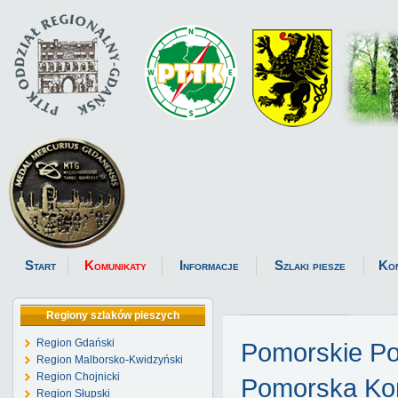
Start
Komunikaty
Informacje
Szlaki piesze
Ko
Regiony szlaków pieszych
Region Gdański
Pomorskie P
Region Malborsko-Kwidzyński
Region Chojnicki
Pomorska Kom
Region Słupski