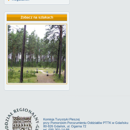
Zobacz na szlakach
Komisja Turystyki Pieszej
przy Pomorskim Porozumieniu Oddziałów PTTK w Gdańsku
80-826 Gdańsk, ul. Ogarna 72
tel. (58) 301-14-88