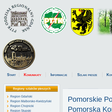
Start
Komunikaty
Informacje
Szlaki piesze
Ko
Regiony szlaków pieszych
Region Gdański
Pomorskie P
Region Malborsko-Kwidzyński
Region Chojnicki
Pomorska Kom
Region Słupski