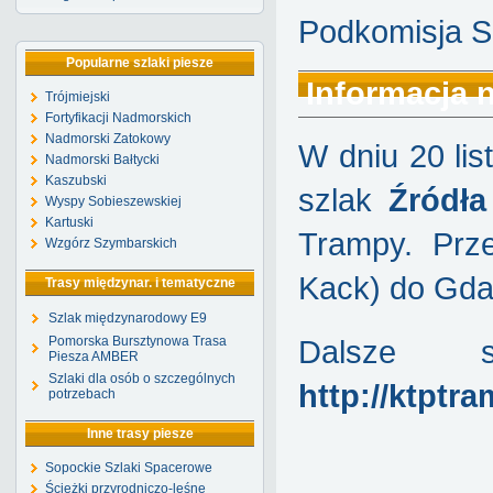
Podkomisja S
Popularne szlaki piesze
Informacja n
Trójmiejski
Fortyfikacji Nadmorskich
Nadmorski Zatokowy
W dniu 20 li
Nadmorski Bałtycki
Kaszubski
szlak
Źródła
Wyspy Sobieszewskiej
Kartuski
Trampy. Prze
Wzgórz Szymbarskich
Kack) do Gda
Trasy międzynar. i tematyczne
Szlak międzynarodowy E9
Pomorska Bursztynowa Trasa
Dalsze s
Piesza AMBER
Szlaki dla osób o szczególnych
http://ktptra
potrzebach
Inne trasy piesze
Sopockie Szlaki Spacerowe
Ścieżki przyrodniczo-leśne