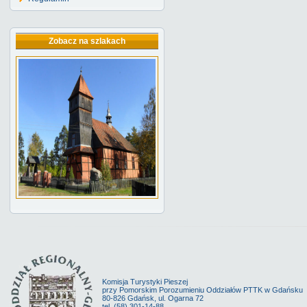
Zobacz na szlakach
Komisja Turystyki Pieszej
przy Pomorskim Porozumieniu Oddziałów PTTK w Gdańsku
80-826 Gdańsk, ul. Ogarna 72
tel. (58) 301-14-88