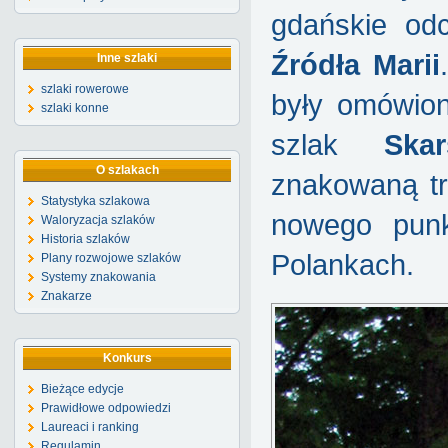
gdańskie od
Źródła Marii
Inne szlaki
szlaki rowerowe
były omówion
szlaki konne
szlak
Skar
O szlakach
znakowaną tr
Statystyka szlakowa
nowego pun
Waloryzacja szlaków
Historia szlaków
Polankach.
Plany rozwojowe szlaków
Systemy znakowania
Znakarze
Konkurs
Bieżące edycje
Prawidłowe odpowiedzi
Laureaci i ranking
Regulamin