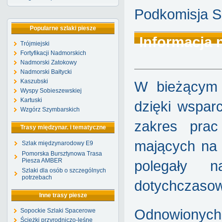
Podkomisja S
Popularne szlaki piesze
Informacja 
Trójmiejski
Fortyfikacji Nadmorskich
Nadmorski Zatokowy
Nadmorski Bałtycki
Kaszubski
W bieżącym r
Wyspy Sobieszewskiej
Kartuski
dzięki wspar
Wzgórz Szymbarskich
zakres prac
Trasy międzynar. i tematyczne
mających na c
Szlak międzynarodowy E9
Pomorska Bursztynowa Trasa
Piesza AMBER
polegały n
Szlaki dla osób o szczególnych
potrzebach
dotychczasow
Inne trasy piesze
Odnowionych
Sopockie Szlaki Spacerowe
Ścieżki przyrodniczo-leśne