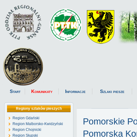
Start
Komunikaty
Informacje
Szlaki piesze
Regiony szlaków pieszych
Region Gdański
Pomorskie P
Region Malborsko-Kwidzyński
Region Chojnicki
Pomorska Kom
Region Słupski