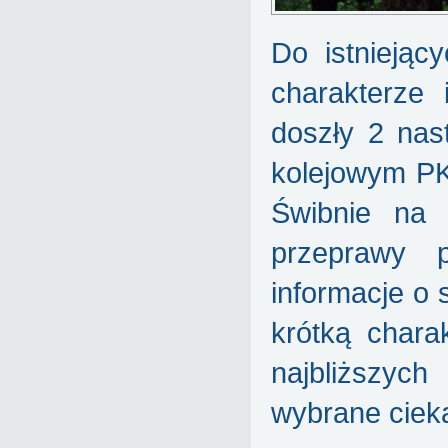
Do istniejąc
charakterze
doszły 2 nas
kolejowym PK
Świbnie na
przeprawy p
informacje o 
krótką chara
najbliższyc
wybrane cieka