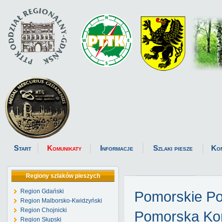
Start
Komunikaty
Informacje
Szlaki piesze
Ko
Regiony szlaków pieszych
Region Gdański
Pomorskie P
Region Malborsko-Kwidzyński
Region Chojnicki
Pomorska Kom
Region Słupski