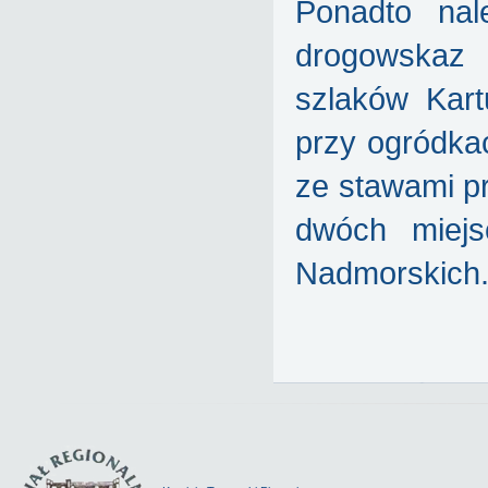
Ponadto na
drogowskaz 
szlaków Kar
przy ogródka
ze stawami p
dwóch miejs
Nadmorskich