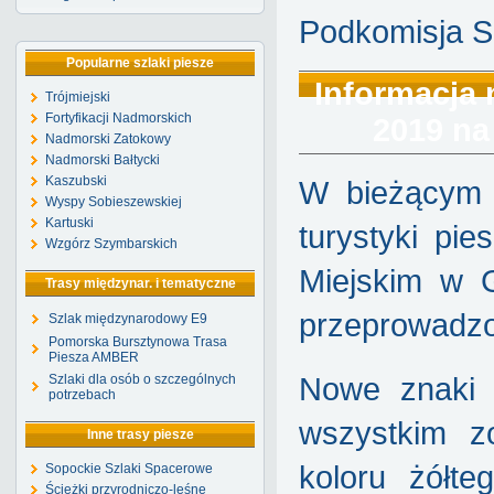
Podkomisja S
Popularne szlaki piesze
Informacja
Trójmiejski
Fortyfikacji Nadmorskich
2019 na
Nadmorski Zatokowy
Nadmorski Bałtycki
Kaszubski
W bieżącym 
Wyspy Sobieszewskiej
Kartuski
turystyki pi
Wzgórz Szymbarskich
Miejskim w 
Trasy międzynar. i tematyczne
przeprowadzo
Szlak międzynarodowy E9
Pomorska Bursztynowa Trasa
Piesza AMBER
Szlaki dla osób o szczególnych
Nowe znaki 
potrzebach
wszystkim z
Inne trasy piesze
koloru żółt
Sopockie Szlaki Spacerowe
Ścieżki przyrodniczo-leśne