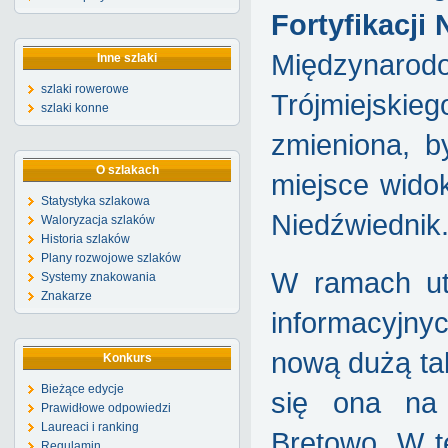
Fortyfikacji
Międzynarod
Inne szlaki
szlaki rowerowe
Trójmiejskie
szlaki konne
zmieniona, b
O szlakach
miejsce wido
Statystyka szlakowa
Niedźwiednik
Waloryzacja szlaków
Historia szlaków
Plany rozwojowe szlaków
W ramach ut
Systemy znakowania
Znakarze
informacyjny
nową dużą tab
Konkurs
Bieżące edycje
się ona na
Prawidłowe odpowiedzi
Laureaci i ranking
Brętowo. W t
Regulamin