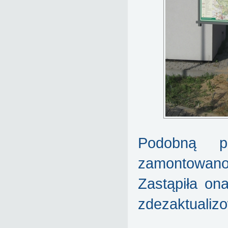
Podobną p
zamontowan
Zastąpiła on
zdezaktualiz