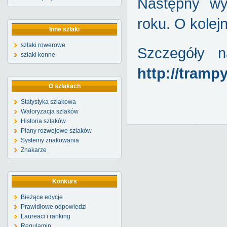
Następny wy
roku. O kole
Inne szlaki
szlaki rowerowe
Szczegóły n
szlaki konne
http://tramp
O szlakach
Statystyka szlakowa
Waloryzacja szlaków
Historia szlaków
Plany rozwojowe szlaków
Systemy znakowania
Znakarze
Konkurs
Bieżące edycje
Prawidłowe odpowiedzi
Laureaci i ranking
Regulamin