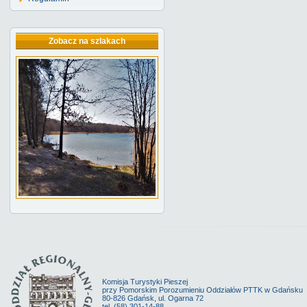
Zobacz na szlakach
Komisja Turystyki Pieszej
przy Pomorskim Porozumieniu Oddziałów PTTK w Gdańsku
80-826 Gdańsk, ul. Ogarna 72
tel. (58) 301-14-88