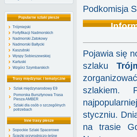
Podkomisja S
Popularne szlaki piesze
Inform
Trójmiejski
Fortyfikacji Nadmorskich
Nadmorski Zatokowy
Nadmorski Bałtycki
Kaszubski
Pojawia się n
Wyspy Sobieszewskiej
Kartuski
szlaku
Trój
Wzgórz Szymbarskich
zorganizow
Trasy międzynar. i tematyczne
szlakiem.
Szlak międzynarodowy E9
Pomorska Bursztynowa Trasa
Piesza AMBER
najpopularn
Szlaki dla osób o szczególnych
potrzebach
styczniu. Dni
Inne trasy piesze
na trasie 
Sopockie Szlaki Spacerowe
Ścieżki przyrodniczo-leśne