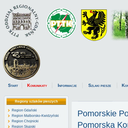
Start
Komunikaty
Informacje
Szlaki piesze
Ko
Regiony szlaków pieszych
Region Gdański
Pomorskie P
Region Malborsko-Kwidzyński
Region Chojnicki
Pomorska Kom
Region Słupski