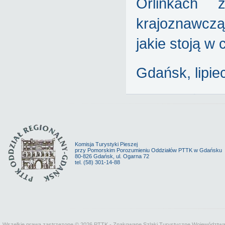
Orlinkach z
krajoznawcz
jakie stoją w
Gdańsk, lipie
Komisja Turystyki Pieszej
przy Pomorskim Porozumieniu Oddziałów PTTK w Gdańsku
80-826 Gdańsk, ul. Ogarna 72
tel. (58) 301-14-88
Wszelkie prawa zastrzezone © 2026 PTTK - Znakowane Szlaki Turystyczne Województw