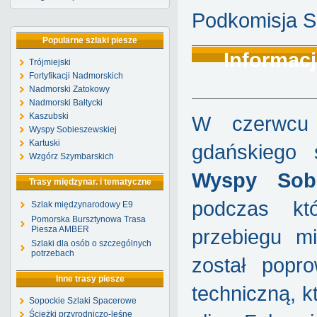
Podkomisja S
Popularne szlaki piesze
Informacj
Trójmiejski
Fortyfikacji Nadmorskich
Nadmorski Zatokowy
Nadmorski Bałtycki
Kaszubski
W czerwcu 
Wyspy Sobieszewskiej
Kartuski
gdańskiego s
Wzgórz Szymbarskich
Wyspy Sobi
Trasy międzynar. i tematyczne
podczas któ
Szlak międzynarodowy E9
Pomorska Bursztynowa Trasa
Piesza AMBER
przebiegu m
Szlaki dla osób o szczególnych
potrzebach
został popr
Inne trasy piesze
techniczną, k
Sopockie Szlaki Spacerowe
Ścieżki przyrodniczo-leśne