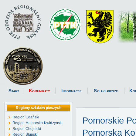
Start
Komunikaty
Informacje
Szlaki piesze
Ko
Regiony szlaków pieszych
Region Gdański
Pomorskie P
Region Malborsko-Kwidzyński
Region Chojnicki
Pomorska Kom
Region Słupski