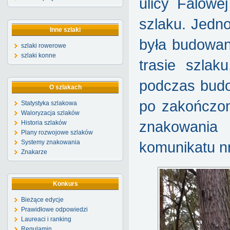
ulicy Falowe
szlaku. Jedn
Inne szlaki
była budowan
szlaki rowerowe
szlaki konne
trasie szlak
podczas budo
O szlakach
po zakończo
Statystyka szlakowa
Waloryzacja szlaków
znakowania 
Historia szlaków
Plany rozwojowe szlaków
Systemy znakowania
komunikatu nr
Znakarze
Konkurs
Bieżące edycje
Prawidłowe odpowiedzi
Laureaci i ranking
Regulamin