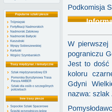
Podkomisja S
Popularne szlaki piesze
Informa
Trójmiejski
Fortyfikacji Nadmorskich
Nadmorski Zatokowy
Nadmorski Bałtycki
Kaszubski
W pierwszej
Wyspy Sobieszewskiej
Kartuski
pograniczu Gd
Wzgórz Szymbarskich
Jest to dość
Trasy międzynar. i tematyczne
koloru czar
Szlak międzynarodowy E9
Pomorska Bursztynowa Trasa
Piesza AMBER
Gdyni Wielk
Szlaki dla osób o szczególnych
potrzebach
nazwa: szlak
Inne trasy piesze
Pomysłodaw
Sopockie Szlaki Spacerowe
Ścieżki przyrodniczo-leśne