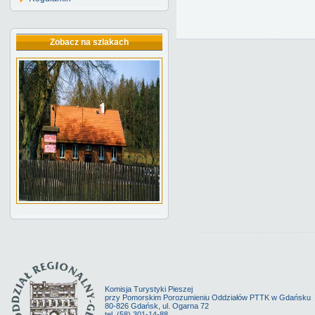
Zobacz na szlakach
Komisja Turystyki Pieszej
przy Pomorskim Porozumieniu Oddziałów PTTK w Gdańsku
80-826 Gdańsk, ul. Ogarna 72
tel. (58) 301-14-88