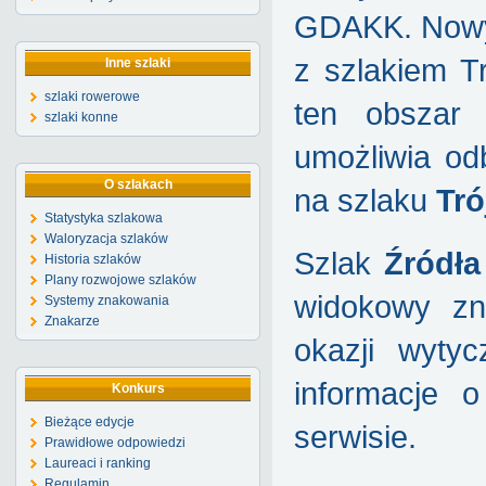
GDAKK. Nowy s
z szlakiem T
Inne szlaki
szlaki rowerowe
ten obszar 
szlaki konne
umożliwia od
O szlakach
na szlaku
Tró
Statystyka szlakowa
Waloryzacja szlaków
Szlak
Źródła
Historia szlaków
Plany rozwojowe szlaków
widokowy zn
Systemy znakowania
Znakarze
okazji wyty
informacje 
Konkurs
Bieżące edycje
serwisie.
Prawidłowe odpowiedzi
Laureaci i ranking
Regulamin