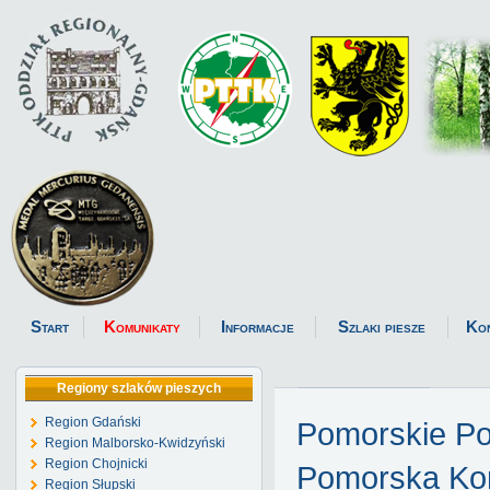
Start
Komunikaty
Informacje
Szlaki piesze
Ko
Regiony szlaków pieszych
Region Gdański
Pomorskie P
Region Malborsko-Kwidzyński
Region Chojnicki
Pomorska Kom
Region Słupski