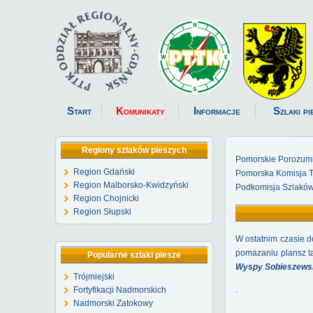
Start
Komunikaty
Informacje
Szlaki pi
Regiony szlaków pieszych
Pomorskie Porozum
Region Gdański
Pomorska Komisja Tu
Region Malborsko-Kwidzyński
Podkomisja Szlaków
Region Chojnicki
Region Słupski
W ostatnim czasie d
pomazaniu plansz ta
Popularne szlaki piesze
Wyspy Sobieszewsk
Trójmiejski
.
Fortyfikacji Nadmorskich
Nadmorski Zatokowy