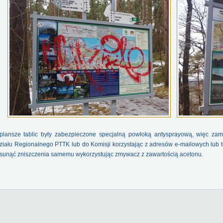
plansze tablic były zabezpieczone specjalną powłoką antysprayową, więc zam
ału Regionalnego PTTK lub do Komisji korzystając z adresów e-mailowych lub tel
unąć zniszczenia samemu wykorzystując zmywacz z zawartością acetonu.