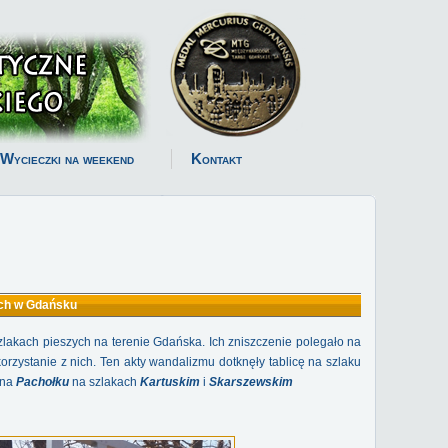
Wycieczki na weekend
Kontakt
wych w Gdańsku
zlakach pieszych na terenie Gdańska. Ich zniszczenie polegało na
orzystanie z nich. Ten akty wandalizmu dotknęły tablicę na szlaku
 na
Pachołku
na szlakach
Kartuskim
i
Skarszewskim