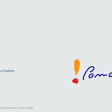
K w Gdańsku
e Województwa Pomorskiego