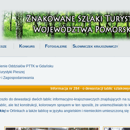
esze
Konkurs
Fotogalerie
Słowniczek krajoznawczy
ienie Oddziałów PTTK w Gdańsku
rystyki Pieszej
 i Zagospodarowania
Informacja nr 284 - o dewastacji tablic szlako
oszło do dewastacji dwóch tablic informacyjno-krajoznawczych znajdujących na s
blic, ale też konstrukcji, kolorowym sprayem w ten sposób, że uniemożliwiało to k
iej
w Orlinkach a także tablicę w języku angielskim i niemieckim umieszczoną się