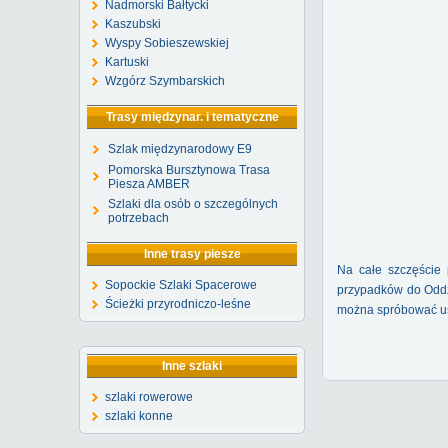
Nadmorski Bałtycki
Kaszubski
Wyspy Sobieszewskiej
Kartuski
Wzgórz Szymbarskich
Trasy międzynar. i tematyczne
Szlak międzynarodowy E9
Pomorska Bursztynowa Trasa
Piesza AMBER
Szlaki dla osób o szczególnych
potrzebach
Inne trasy piesze
Na całe szczęście 
Sopockie Szlaki Spacerowe
przypadków do Oddzi
Ścieżki przyrodniczo-leśne
można spróbować us
Inne szlaki
szlaki rowerowe
szlaki konne