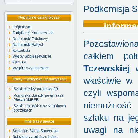
Podkomisja S
Popularne szlaki piesze
informac
Trójmiejski
Fortyfikacji Nadmorskich
Nadmorski Zatokowy
Pozostawiona
Nadmorski Bałtycki
Kaszubski
całkiem po
Wyspy Sobieszewskiej
Kartuski
Tczewskiej
w
Wzgórz Szymbarskich
właściwie w 
Trasy międzynar. i tematyczne
Szlak międzynarodowy E9
czyli wspom
Pomorska Bursztynowa Trasa
Piesza AMBER
niemożność 
Szlaki dla osób o szczególnych
potrzebach
szlaku na j
Inne trasy piesze
uwagi na ni
Sopockie Szlaki Spacerowe
Ścieżki przyrodniczo-leśne