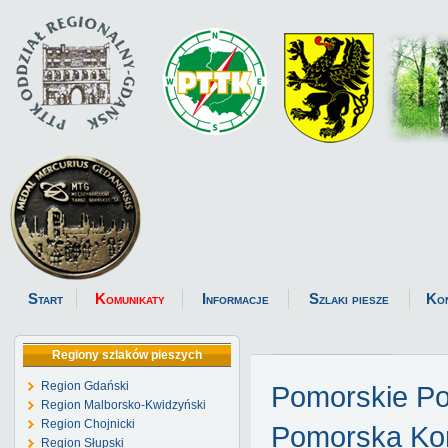
Start
Komunikaty
Informacje
Szlaki piesze
Ko
Regiony szlaków pieszych
Region Gdański
Pomorskie P
Region Malborsko-Kwidzyński
Region Chojnicki
Pomorska Kom
Region Słupski