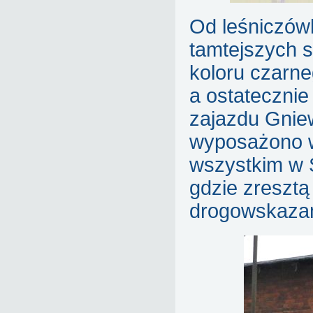
Od leśniczówk
tamtejszych s
koloru czarne
a ostateczni
zajazdu Gnie
wyposażono w
wszystkim w S
gdzie zresztą
drogowskaza