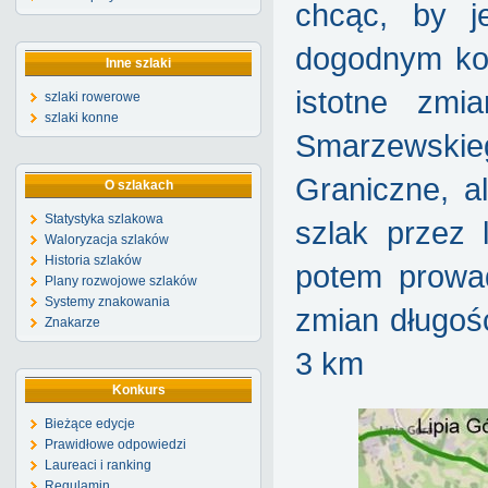
chcąc, by j
dogodnym kom
Inne szlaki
istotne zmi
szlaki rowerowe
szlaki konne
Smarzewskie
Graniczne, a
O szlakach
Statystyka szlakowa
szlak przez 
Waloryzacja szlaków
Historia szlaków
potem prowa
Plany rozwojowe szlaków
Systemy znakowania
zmian długość
Znakarze
3 km
Konkurs
Bieżące edycje
Prawidłowe odpowiedzi
Laureaci i ranking
Regulamin