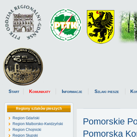
Start
Komunikaty
Informacje
Szlaki piesze
Ko
Regiony szlaków pieszych
Region Gdański
Pomorskie P
Region Malborsko-Kwidzyński
Region Chojnicki
Pomorska Kom
Region Słupski