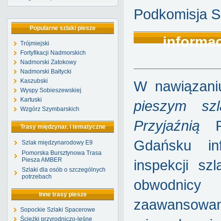
Podkomisja S
Popularne szlaki piesze
informac
Trójmiejski
Fortyfikacji Nadmorskich
Nadmorski Zatokowy
Nadmorski Bałtycki
Kaszubski
W nawiązani
Wyspy Sobieszewskiej
Kartuski
pieszym sz
Wzgórz Szymbarskich
Przyjaźnią
Po
Trasy międzynar. i tematyczne
Gdańsku in
Szlak międzynarodowy E9
Pomorska Bursztynowa Trasa
Piesza AMBER
inspekcji s
Szlaki dla osób o szczególnych
potrzebach
obwodnicy
Inne trasy piesze
zaawansowa
Sopockie Szlaki Spacerowe
Ścieżki przyrodniczo-leśne