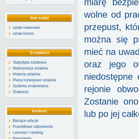
miarę bezpie
wolne od pra
Inne szlaki
przepust, któ
szlaki rowerowe
szlaki konne
można się p
mieć na uwadz
O szlakach
oraz jego 
Statystyka szlakowa
Waloryzacja szlaków
niedostępne 
Historia szlaków
Plany rozwojowe szlaków
Systemy znakowania
rejonie obw
Znakarze
Zostanie on
Konkurs
lub po jej ca
Bieżące edycje
Prawidłowe odpowiedzi
Laureaci i ranking
Regulamin