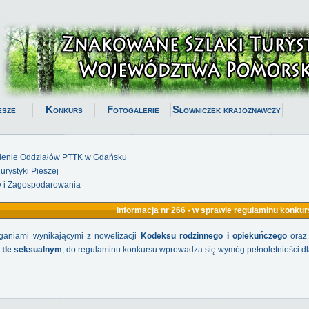
esze
Konkurs
Fotogalerie
Słowniczek krajoznawczy
ienie Oddziałów PTTK w Gdańsku
rystyki Pieszej
 i Zagospodarowania
informacja nr 266 - w sprawie regulaminu konku
aniami wynikającymi z nowelizacji
Kodeksu rodzinnego i opiekuńczego
oraz 
 tle seksualnym
, do regulaminu konkursu wprowadza się wymóg pełnoletniości dl