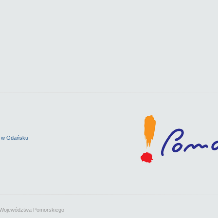
K w Gdańsku
e Województwa Pomorskiego