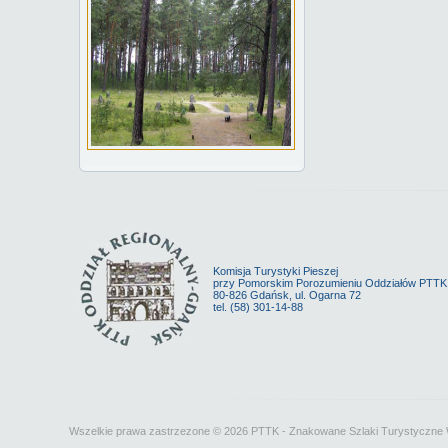
Komisja Turystyki Pieszej
przy Pomorskim Porozumieniu Oddziałów PTT
80-826 Gdańsk, ul. Ogarna 72
tel. (58) 301-14-88
Wszelkie prawa zastrzezone © 2026 PTTK - Znakowane Szlaki Turystyczn