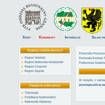
Start
Komunikaty
Informacje
Szlaki pi
Regiony szlaków pieszych
Pomorskie Porozum
Region Gdański
Pomorska Komisja Tu
Region Malborsko-Kwidzyński
Podkomisja Szlaków
Region Chojnicki
Region Słupski
W związku z wymag
przestępczością na
Popularne szlaki piesze
Trójmiejski
Fortyfikacji Nadmorskich
Nadmorski Zatokowy