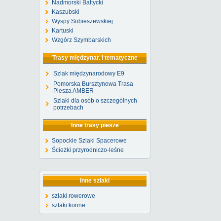
Nadmorski Bałtycki
Kaszubski
Wyspy Sobieszewskiej
Kartuski
Wzgórz Szymbarskich
Trasy międzynar. i tematyczne
Szlak międzynarodowy E9
Pomorska Bursztynowa Trasa
Piesza AMBER
Szlaki dla osób o szczególnych
potrzebach
Inne trasy piesze
Sopockie Szlaki Spacerowe
Ścieżki przyrodniczo-leśne
Inne szlaki
szlaki rowerowe
szlaki konne