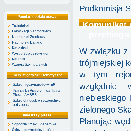
Podkomisja S
Popularne szlaki piesze
Komunikat n
Trójmiejski
Fortyfikacji Nadmorskich
przebiegu
Nadmorski Zatokowy
Nadmorski Bałtycki
Kaszubski
W związku z
Wyspy Sobieszewskiej
Kartuski
trójmiejskiej
Wzgórz Szymbarskich
w tym rejo
Trasy międzynar. i tematyczne
względnie 
Szlak międzynarodowy E9
Pomorska Bursztynowa Trasa
Piesza AMBER
niebieskiego
Szlaki dla osób o szczególnych
potrzebach
zielonego Sk
Inne trasy piesze
Planując węd
Sopockie Szlaki Spacerowe
Ścieżki przyrodniczo-leśne