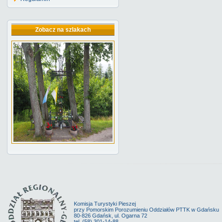
Zobacz na szlakach
Komisja Turystyki Pieszej
przy Pomorskim Porozumieniu Oddziałów PTTK w Gdańsku
80-826 Gdańsk, ul. Ogarna 72
tel. (58) 301-14-88