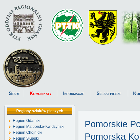
Start
Komunikaty
Informacje
Szlaki piesze
Ko
Regiony szlaków pieszych
Region Gdański
Pomorskie P
Region Malborsko-Kwidzyński
Region Chojnicki
Pomorska Kom
Region Słupski