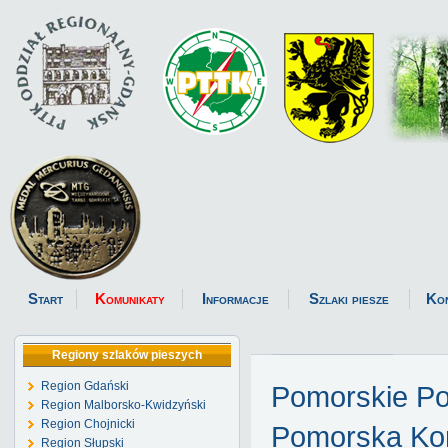
Start
Komunikaty
Informacje
Szlaki piesze
Ko
Regiony szlaków pieszych
Region Gdański
Pomorskie P
Region Malborsko-Kwidzyński
Region Chojnicki
Pomorska Kom
Region Słupski