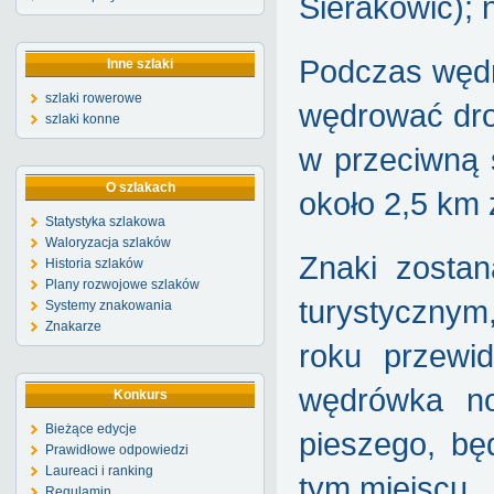
Sierakowic); 
Podczas wędr
Inne szlaki
szlaki rowerowe
wędrować drog
szlaki konne
w przeciwną 
O szlakach
około 2,5 km 
Statystyka szlakowa
Waloryzacja szlaków
Znaki zosta
Historia szlaków
Plany rozwojowe szlaków
turystycznym
Systemy znakowania
Znakarze
roku przewid
wędrówka no
Konkurs
Bieżące edycje
pieszego, bę
Prawidłowe odpowiedzi
Laureaci i ranking
tym miejscu.
Regulamin