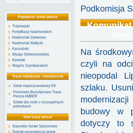
Podkomisja S
Popularne szlaki piesze
Komunikat 
Trójmiejski
Fortyfikacji Nadmorskich
Kręg
Nadmorski Zatokowy
Nadmorski Bałtycki
Kaszubski
Na środkowy
Wyspy Sobieszewskiej
Kartuski
czyli na odc
Wzgórz Szymbarskich
nieopodal L
Trasy międzynar. i tematyczne
szlaku. Usun
Szlak międzynarodowy E9
Pomorska Bursztynowa Trasa
Piesza AMBER
modernizacji
Szlaki dla osób o szczególnych
potrzebach
budowy w po
Inne trasy piesze
dotyczy to 
Sopockie Szlaki Spacerowe
Ścieżki przyrodniczo-leśne