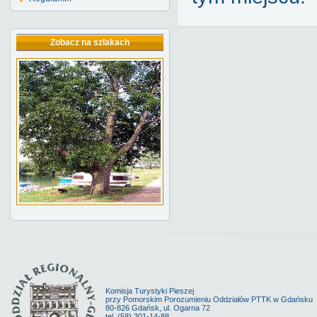
Zobacz na szlakach
Komisja Turystyki Pieszej
przy Pomorskim Porozumieniu Oddziałów PTTK w Gdańsku
80-826 Gdańsk, ul. Ogarna 72
tel. (58) 301-14-88