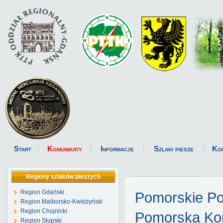
Start
Komunikaty
Informacje
Szlaki piesze
Ko
Regiony szlaków pieszych
Region Gdański
Pomorskie P
Region Malborsko-Kwidzyński
Region Chojnicki
Pomorska Kom
Region Słupski