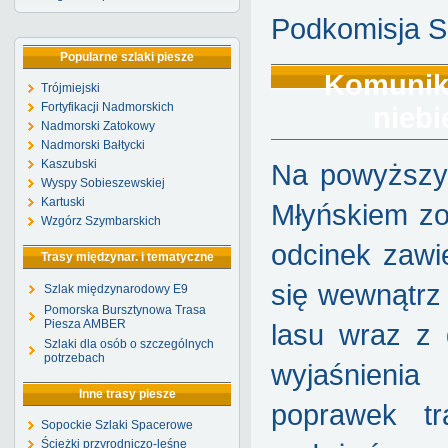
Podkomisja S
Popularne szlaki piesze
Komunika
Trójmiejski
Fortyfikacji Nadmorskich
niebi
Nadmorski Zatokowy
Nadmorski Bałtycki
Kaszubski
Na powyższy
Wyspy Sobieszewskiej
Kartuski
Młyńskiem zo
Wzgórz Szymbarskich
odcinek zawi
Trasy międzynar. i tematyczne
się wewnątrz
Szlak międzynarodowy E9
Pomorska Bursztynowa Trasa
Piesza AMBER
lasu wraz z
Szlaki dla osób o szczególnych
potrzebach
wyjaśnieni
Inne trasy piesze
poprawek tr
Sopockie Szlaki Spacerowe
Ścieżki przyrodniczo-leśne