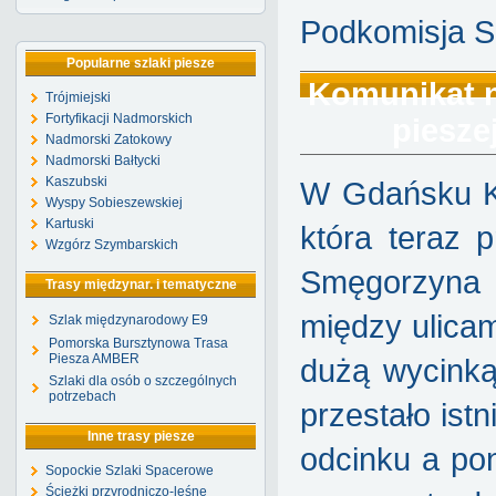
Podkomisja S
Popularne szlaki piesze
Komunikat nr
Trójmiejski
Fortyfikacji Nadmorskich
piesze
Nadmorski Zatokowy
Nadmorski Bałtycki
Kaszubski
W Gdańsku Ko
Wyspy Sobieszewskiej
Kartuski
która teraz 
Wzgórz Szymbarskich
Smęgorzyna i
Trasy międzynar. i tematyczne
między ulica
Szlak międzynarodowy E9
Pomorska Bursztynowa Trasa
Piesza AMBER
dużą wycinką
Szlaki dla osób o szczególnych
potrzebach
przestało ist
Inne trasy piesze
odcinku a pon
Sopockie Szlaki Spacerowe
Ścieżki przyrodniczo-leśne