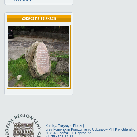
Zobacz na szlakach
Komisja Turystyki Pieszej
przy Pomorskim Porozumieniu Oddziałów PTTK w Gdańsku
80-826 Gdańsk, ul. Ogarna 72
tel. (58) 301-14-88