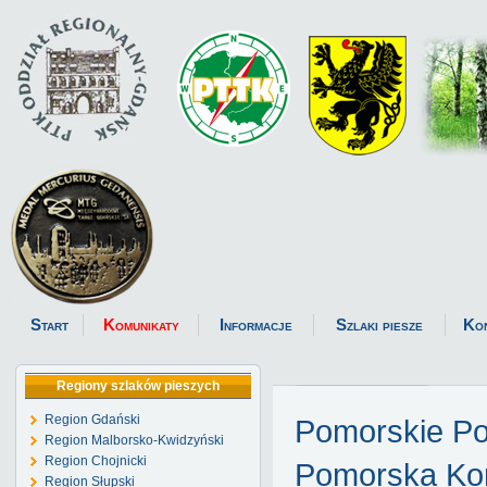
Start
Komunikaty
Informacje
Szlaki piesze
Ko
Regiony szlaków pieszych
Region Gdański
Pomorskie P
Region Malborsko-Kwidzyński
Region Chojnicki
Pomorska Kom
Region Słupski