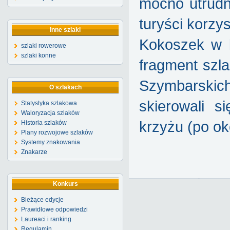
mocno utrudn
turyści korzy
Inne szlaki
Kokoszek w k
szlaki rowerowe
szlaki konne
fragment szl
Szymbarskich 
O szlakach
skierowali 
Statystyka szlakowa
Waloryzacja szlaków
krzyżu (po ok
Historia szlaków
Plany rozwojowe szlaków
Systemy znakowania
Znakarze
Konkurs
Bieżące edycje
Prawidłowe odpowiedzi
Laureaci i ranking
Regulamin