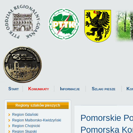
Start
Komunikaty
Informacje
Szlaki piesze
Ko
Regiony szlaków pieszych
Region Gdański
Pomorskie P
Region Malborsko-Kwidzyński
Region Chojnicki
Pomorska Kom
Region Słupski