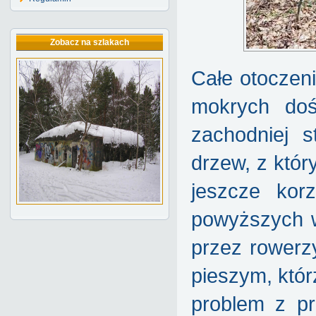
Zobacz na szlakach
Całe otoczen
mokrych doś
zachodniej s
drzew, z któr
jeszcze korz
powyższych w
przez rowerz
pieszym, któr
problem z pr