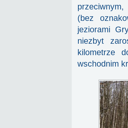
przeciwnym,
(bez oznako
jeziorami Gr
niezbyt zar
kilometrze 
wschodnim kr