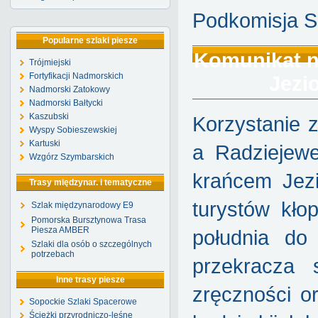
Podkomisja S
Popularne szlaki piesze
Komunikat n
Trójmiejski
Fortyfikacji Nadmorskich
Jezi
Nadmorski Zatokowy
Nadmorski Bałtycki
Kaszubski
Korzystanie 
Wyspy Sobieszewskiej
Kartuski
a Radziejew
Wzgórz Szymbarskich
krańcem Jez
Trasy międzynar. i tematyczne
turystów kło
Szlak międzynarodowy E9
Pomorska Bursztynowa Trasa
Piesza AMBER
południa do 
Szlaki dla osób o szczególnych
potrzebach
przekracza
Inne trasy piesze
zręczności o
Sopockie Szlaki Spacerowe
Ścieżki przyrodniczo-leśne