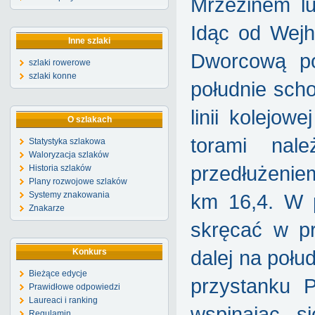
Mrzezinem lu
Idąc od Wejh
Inne szlaki
Dworcową po
szlaki rowerowe
szlaki konne
południe scho
linii kolejo
O szlakach
torami nal
Statystyka szlakowa
Waloryzacja szlaków
przedłużenie
Historia szlaków
Plany rozwojowe szlaków
Systemy znakowania
km 16,4. W 
Znakarze
skręcać w pr
Konkurs
dalej na poł
Bieżące edycje
przystanku 
Prawidłowe odpowiedzi
Laureaci i ranking
wspinając s
Regulamin