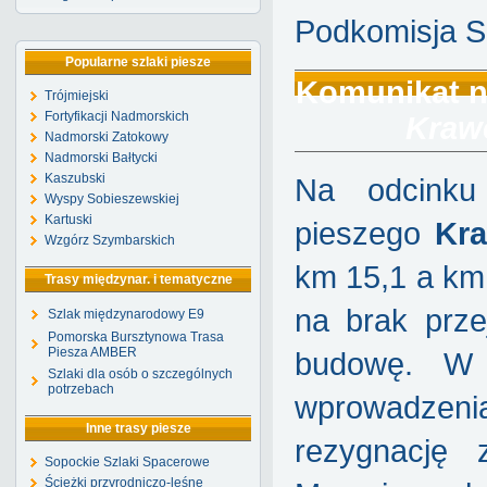
Podkomisja S
Popularne szlaki piesze
Komunikat nr
Trójmiejski
Fortyfikacji Nadmorskich
Krawę
Nadmorski Zatokowy
Nadmorski Bałtycki
Kaszubski
Na odcinku 
Wyspy Sobieszewskiej
Kartuski
pieszego
Kra
Wzgórz Szymbarskich
km 15,1 a km 
Trasy międzynar. i tematyczne
na brak prze
Szlak międzynarodowy E9
Pomorska Bursztynowa Trasa
Piesza AMBER
budowę. W 
Szlaki dla osób o szczególnych
potrzebach
wprowadzen
Inne trasy piesze
rezygnację
Sopockie Szlaki Spacerowe
Ścieżki przyrodniczo-leśne