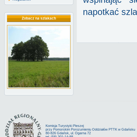
napotkać szla
Zobacz na szlakach
Komisja Turystyki Pieszej
przy Pomorskim Porozumieniu Oddziałów PTTK w Gdańsku
80-826 Gdańsk, ul. Ogarna 72
tel. (58) 301-14-88