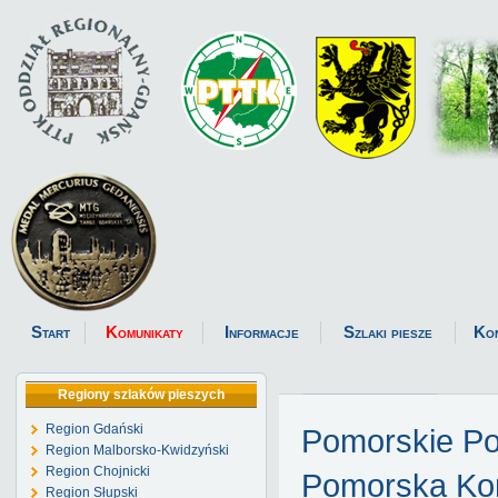
Start
Komunikaty
Informacje
Szlaki piesze
Ko
Regiony szlaków pieszych
Region Gdański
Pomorskie P
Region Malborsko-Kwidzyński
Region Chojnicki
Pomorska Kom
Region Słupski