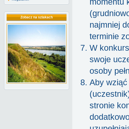
momentu kt
(grudniowo
Zobacz na szlakach
najmniej d
terminie z
W konkurs
swoje ucze
osoby pełn
Aby wziąć 
(uczestnik
stronie ko
dodatkowo 
uzupełniaj