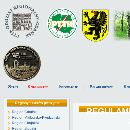
Start
Komunikaty
Informacje
Szlaki piesze
Ko
Regiony szlaków pieszych
REGULAMIN
Region Gdański
Region Malborsko-Kwidzyński
Region Chojnicki
Region Słupski