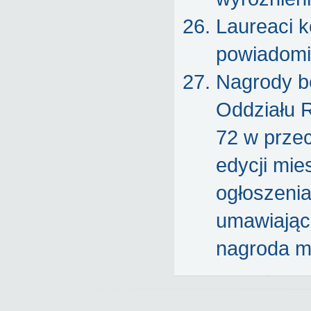
Laureaci k
powiadomie
Nagrody bę
Oddziału 
72 w prze
edycji mie
ogłoszeni
umawiając 
nagroda m