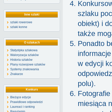
Konkursow
szlaku poc
Inne szlaki
obiekt) i 
szlaki rowerowe
szlaki konne
także mogą
Ponadto b
O szlakach
Statystyka szlakowa
informacje
Waloryzacja szlaków
Historia szlaków
w edycji k
Plany rozwojowe szlaków
Systemy znakowania
odpowiedzi
Znakarze
polu).
Konkurs
Fotografie
Bieżące edycje
miesiąca n
Prawidłowe odpowiedzi
Laureaci i ranking
Regulamin