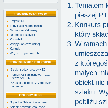
Tematem k
pieszej PT
Popularne szlaki piesze
Trójmiejski
Konkurs p
Fortyfikacji Nadmorskich
Nadmorski Zatokowy
który skła
Nadmorski Bałtycki
Kaszubski
W ramach 
Wyspy Sobieszewskiej
Kartuski
umieszczan
Wzgórz Szymbarskich
z którego
Trasy międzynar. i tematyczne
Szlak międzynarodowy E9
małych mie
Pomorska Bursztynowa Trasa
Piesza AMBER
obiekt nie
Szlaki dla osób o szczególnych
potrzebach
szlaku. Wy
Inne trasy piesze
pobliżu sz
Sopockie Szlaki Spacerowe
Ścieżki przyrodniczo-leśne