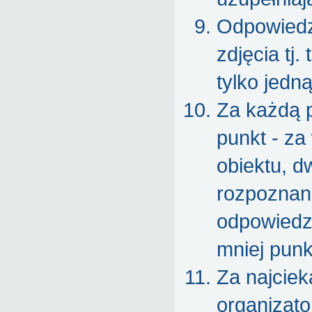
Odpowiedz
zdjęcia tj
tylko jedn
Za każdą p
punkt - za
obiektu, d
rozpoznani
odpowiedzi
mniej punk
Za najcie
organizato