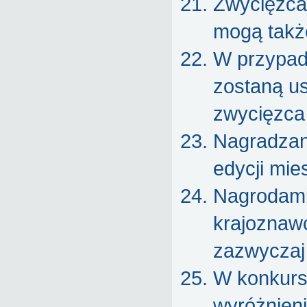
Zwycięzca
mogą także
W przypadk
zostaną u
zwycięzca 
Nagradzani
edycji mie
Nagrodami 
krajoznawc
zazwyczaj
W konkurs
wyróżnieni