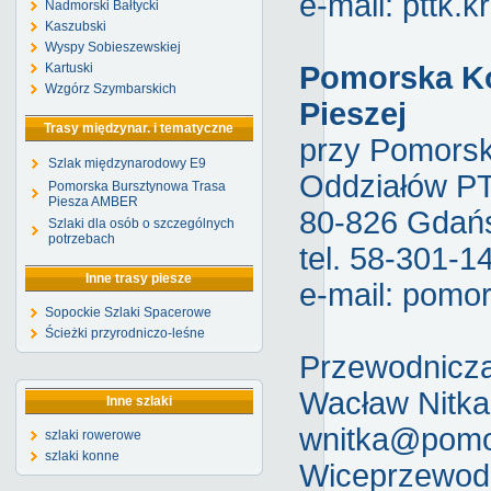
e-mail:
pttk.
Nadmorski Bałtycki
Kaszubski
Wyspy Sobieszewskiej
Kartuski
Pomorska Ko
Wzgórz Szymbarskich
Pieszej
Trasy międzynar. i tematyczne
przy Pomorsk
Szlak międzynarodowy E9
Oddziałów P
Pomorska Bursztynowa Trasa
Piesza AMBER
80-826 Gdańs
Szlaki dla osób o szczególnych
potrzebach
tel. 58-301-1
Inne trasy piesze
e-mail:
pomor
Sopockie Szlaki Spacerowe
Ścieżki przyrodniczo-leśne
Przewodniczą
Wacław Nitka,
Inne szlaki
wnitka@pomor
szlaki rowerowe
szlaki konne
Wiceprzewodn