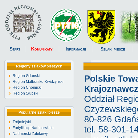
Start
Komunikaty
Informacje
Szlaki piesze
Regiony szlaków pieszych
Region Gdański
Polskie Tow
Region Malborsko-Kwidzyński
Krajoznawc
Region Chojnicki
Region Słupski
Oddział Regio
Czyżewskieg
Popularne szlaki piesze
80-826 Gdańs
Trójmiejski
tel. 58-301-1
Fortyfikacji Nadmorskich
Nadmorski Zatokowy