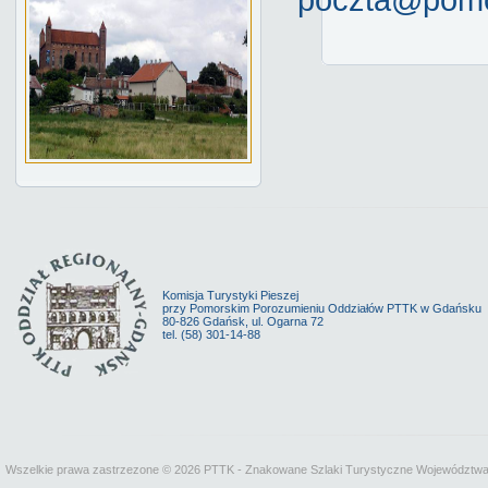
poczta@pomor
Komisja Turystyki Pieszej
przy Pomorskim Porozumieniu Oddziałów PTTK w Gdańsku
80-826 Gdańsk, ul. Ogarna 72
tel. (58) 301-14-88
Wszelkie prawa zastrzezone © 2026 PTTK - Znakowane Szlaki Turystyczne Województw