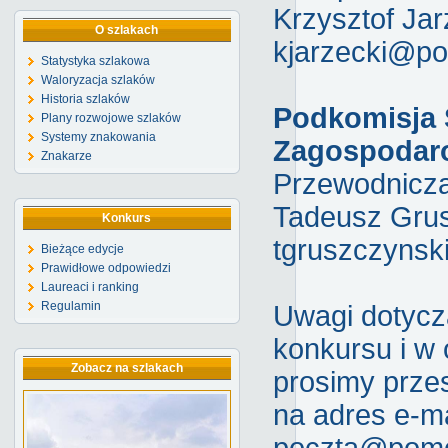
Krzysztof Jar
O szlakach
kjarzecki@pom
Statystyka szlakowa
Waloryzacja szlaków
Historia szlaków
Podkomisja 
Plany rozwojowe szlaków
Systemy znakowania
Zagospodar
Znakarze
Przewodniczą
Tadeusz Grus
Konkurs
tgruszczynsk
Bieżące edycje
Prawidłowe odpowiedzi
Laureaci i ranking
Regulamin
Uwagi dotycz
konkursu i w
Zobacz na szlakach
prosimy prze
na adres e-ma