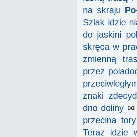
na skraju
Po
Szlak idzie 
do jaskini p
skręca w pra
zmienną tra
przez pola
do
przeciwległy
znaki zdecy
dno doliny
przecina tor
Teraz idzie