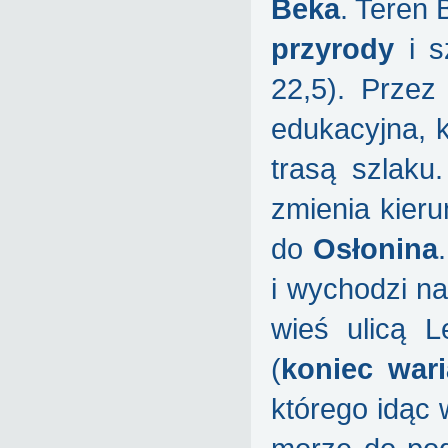
Beka
. Teren 
przyrody
i s
22,5). Przez
edukacyjna, k
trasą szlaku.
zmienia kieru
do
Osłonina
i wychodzi na
wieś ulicą L
(
koniec war
którego idąc