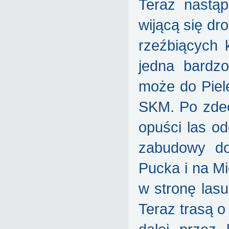
Teraz nastą
wijącą się dro
rzeźbiących 
jedna bardz
może do Piele
SKM. Po zde
opuści las o
zabudowy do
Pucka i na Mi
w stronę las
Teraz trasą 