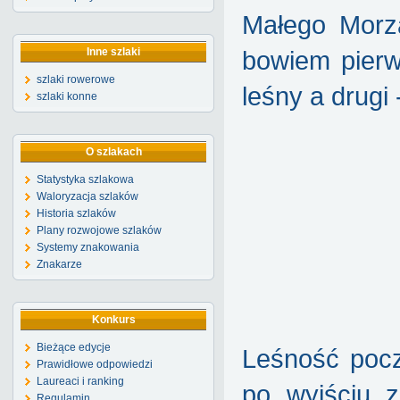
Małego Morza
Inne szlaki
bowiem pierw
szlaki rowerowe
leśny a drugi
szlaki konne
O szlakach
Statystyka szlakowa
Waloryzacja szlaków
Historia szlaków
Plany rozwojowe szlaków
Systemy znakowania
Znakarze
Konkurs
Bieżące edycje
Leśność pocz
Prawidłowe odpowiedzi
Laureaci i ranking
po wyjściu 
Regulamin