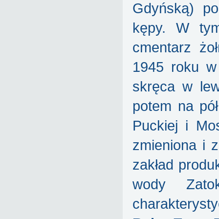
Gdyńską) po
kępy. W tym
cmentarz żoł
1945 roku w
skręca w lew
potem na pó
Puckiej i Mo
zmieniona i 
zakład produk
wody Zato
charakterys