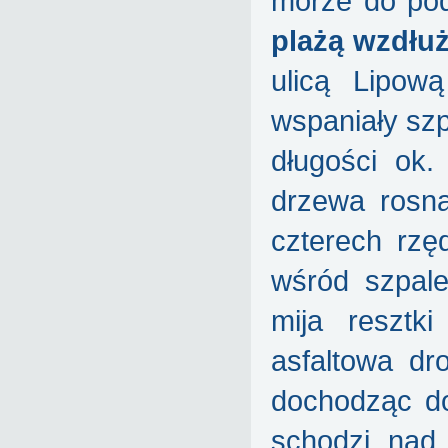
morze do pod
plażą wzdłuż
ulicą Lipow
wspaniały szp
długości ok
drzewa rosn
czterech rzę
wśród szpale
mija resztk
asfaltowa dr
dochodząc d
schodzi nad