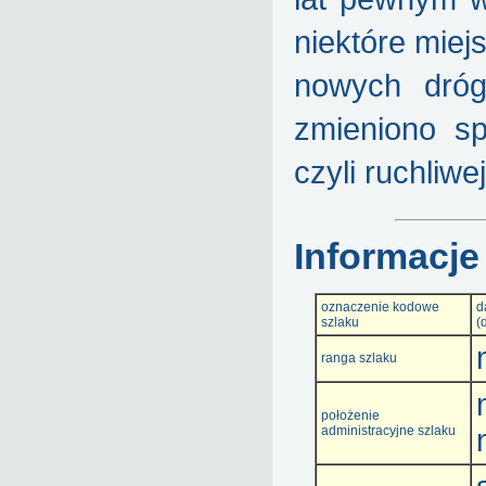
niektóre mie
nowych dróg
zmieniono s
czyli ruchliw
Informacje
oznaczenie kodowe
d
szlaku
(
ranga szlaku
położenie
administracyjne szlaku