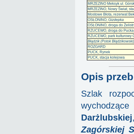
MRZEZINO Meksyk ul. Górs
MRZEZINO, Nowy Świat, sta
Mostowe Błota, rezerwat Be
OSŁONINO,
Gizdepka
OSŁONINO, droga do Żelist
RZUCEWO, droga do Pucka
RZUCEWO, park kulturowy 
Błądzik (Potok Błądzikowski
ROZGARD
PUCK, Rynek
PUCK, stacja kolejowa
Opis przeb
Szlak rozpo
wychodzące
Darżlubskiej
Zagórskiej S