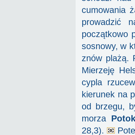
cumowania ż
prowadzić n
początkowo p
sosnowy, w k
znów plażą. 
Mierzeję He
cypla rzuce
kierunek na p
od brzegu, 
morza
Potok
28,3).
Pote