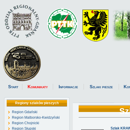
Start
Komunikaty
Informacje
Szlaki piesze
Ko
Regiony szlaków pieszych
Sz
Region Gdański
Region Malborsko-Kwidzyński
Region Chojnicki
Szlak KRA
Region Słupski