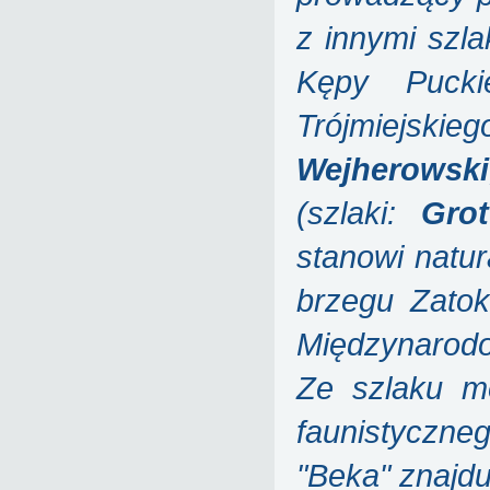
z innymi szl
Kępy Puck
Trójmiejsk
Wejherowski
(szlaki:
Gro
stanowi natu
brzegu Zatok
Międzynarod
Ze szlaku m
faunistyczne
"Beka" znajd