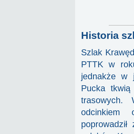
Historia sz
Szlak Krawęd
PTTK w roku
jednakże w 
Pucka tkwią 
trasowych.
odcinkiem 
poprowadził