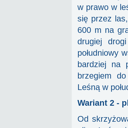
w prawo w le
się przez las
600 m na gra
drugiej drog
południowy w
bardziej na 
brzegiem do
Leśną w połud
Wariant 2 - 
Od skrzyżowa