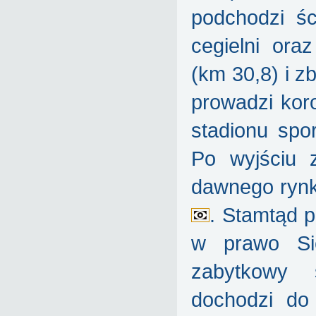
podchodzi ś
cegielni or
(km 30,8) i z
prowadzi koro
stadionu spo
Po wyjściu 
dawnego rynku
. Stamtąd 
w prawo Sie
zabytkowy 
dochodzi do 