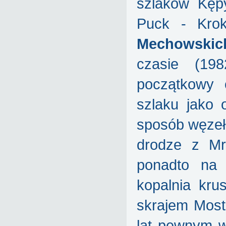
szlaków Kępy
Puck - Kro
Mechowskic
czasie (19
początkowy 
szlaku jako 
sposób węzeł
drodze z Mr
ponadto na 
kopalnia kr
skrajem Most
lat pewnym w