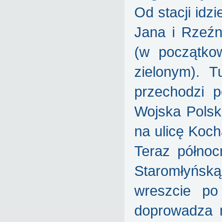
Od stacji idz
Jana i Rzeźn
(w początko
zielonym). 
przechodzi p
Wojska Polsk
na ulicę Koch
Teraz północ
Staromłyńsk
wreszcie po
doprowadza n