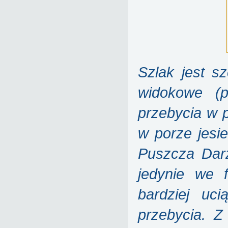
Szlak jest s
widokowe (p
przebycia w p
w porze jesi
Puszcza Darż
jedynie we 
bardziej uci
przebycia. Z