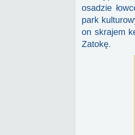
osadzie łowc
park kulturow
on skrajem k
Zatokę.