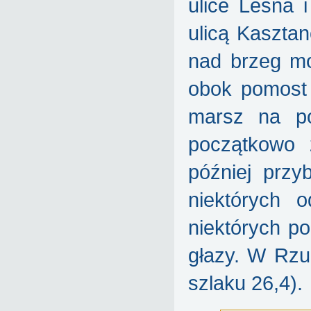
ulice Leśna 
ulicą Kaszta
nad brzeg mo
obok pomost 
marsz na pó
początkowo 
później przyb
niektórych o
niektórych po
głazy. W Rzu
szlaku 26,4).