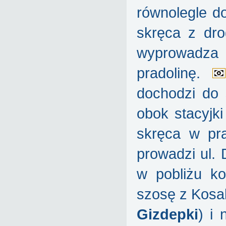
równolegle do
skręca z dro
wyprowadza 
pradolinę.
dochodzi do 
obok stacyjk
skręca w pr
prowadzi ul.
w pobliżu k
szosę z Kosa
Gizdepki
) i 