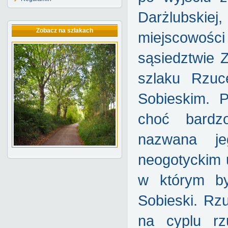
Darżlubskie
Zobacz na szlakach
miejscowoś
sąsiedztwie 
szlaku Rzuc
Sobieskim. 
choć bardz
nazwana je
neogotyckim 
w którym by
Sobieski. Rz
na cyplu rz