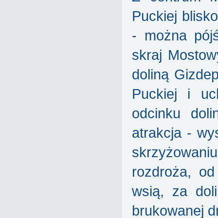
Puckiej blisk
- można pójś
skraj Mostow
doliną Gizde
Puckiej i u
odcinku doli
atrakcja - w
skrzyżowaniu
rozdroża, od
wsią, za do
brukowanej dr