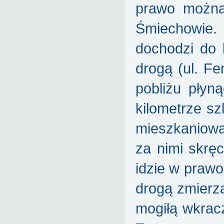
prawo można
Śmiechowie.
dochodzi do 
drogą (ul. Fe
pobliżu płyn
kilometrze s
mieszkaniową 
za nimi skrę
idzie w prawo
drogą zmierz
mogiłą wkrac