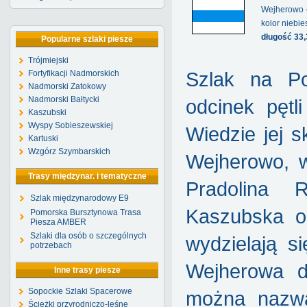
Wejherowo 
kolor niebie
długość 33
Popularne szlaki piesze
Trójmiejski
Fortyfikacji Nadmorskich
Szlak na Po
Nadmorski Zatokowy
Nadmorski Bałtycki
odcinek pętl
Kaszubski
Wyspy Sobieszewskiej
Wiedzie jej 
Kartuski
Wzgórz Szymbarskich
Wejherowo, w
Trasy międzynar. i tematyczne
Pradolina 
Szlak międzynarodowy E9
Kaszubska or
Pomorska Bursztynowa Trasa
Piesza AMBER
Szlaki dla osób o szczególnych
wydzielają s
potrzebach
Wejherowa d
Inne trasy piesze
Sopockie Szlaki Spacerowe
można nazwa
Ścieżki przyrodniczo-leśne