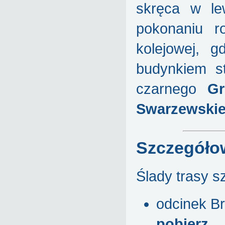
skręca w le
pokonaniu r
kolejowej, 
budynkiem s
czarnego
Gr
Swarzewski
Szczegóło
Ślady trasy sz
odcinek B
pobierz