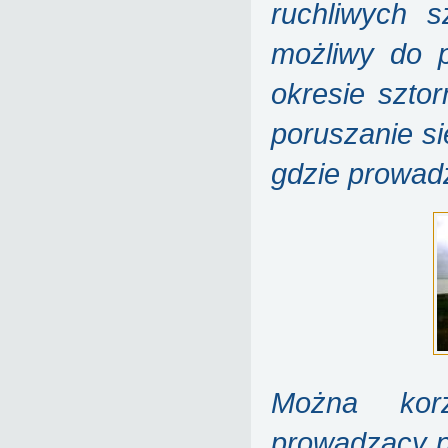
ruchliwych 
możliwy do 
okresie szto
poruszanie s
gdzie prowad
Można korz
prowadzący p