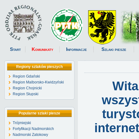
Start
Komunikaty
Informacje
Szlaki piesze
Regiony szlaków pieszych
Region Gdański
Wit
Region Malborsko-Kwidzyński
Region Chojnicki
Region Słupski
wszys
turys
Popularne szlaki piesze
Trójmiejski
intern
Fortyfikacji Nadmorskich
Nadmorski Zatokowy