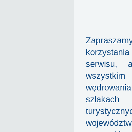
Zaprasz
korzyst
serwisu, 
wszyst
wędrowa
szlakach
turystyczny
województw