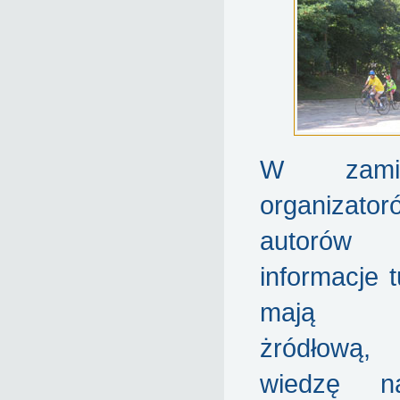
W zamier
organiza
autorów 
informacje 
mają st
żródłową, 
wiedzę n