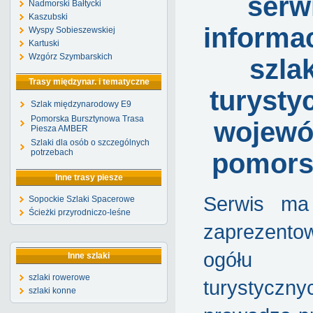
serw
Nadmorski Bałtycki
Kaszubski
informa
Wyspy Sobieszewskiej
Kartuski
Wzgórz Szymbarskich
szla
Trasy międzynar. i tematyczne
turysty
Szlak międzynarodowy E9
Pomorska Bursztynowa Trasa
wojewó
Piesza AMBER
Szlaki dla osób o szczególnych
potrzebach
pomors
Inne trasy piesze
Serwis ma
Sopockie Szlaki Spacerowe
Ścieżki przyrodniczo-leśne
zaprezento
ogółu s
Inne szlaki
szlaki rowerowe
turystyczny
szlaki konne