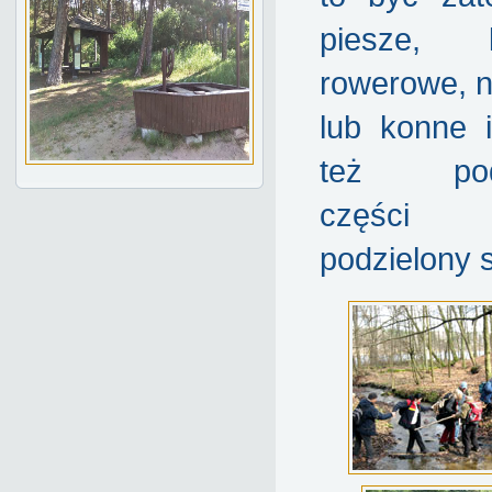
piesze, k
rowerowe, n
lub konne i
też pod
części 
podzielony 