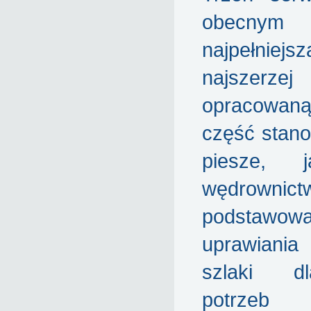
obecnym
najpełniejsz
najszerzej
opracowa
część stano
piesze, 
wędrownictw
podstawo
uprawiania 
szlaki d
potrzeb 