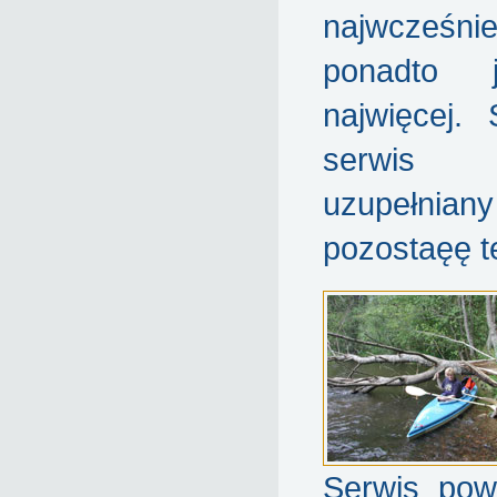
najwcześ
ponadto 
najwięcej. 
serwis 
uzupełn
pozostaęę t
Serwis pow