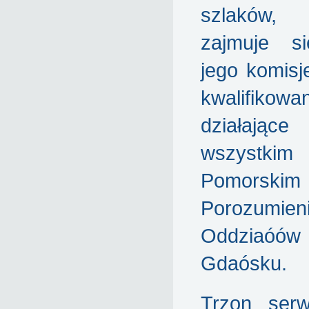
szlaków,
zajmuje s
jego komisje
kwalifikowa
działając
wszystk
Pomorskim
Porozumien
Oddziaóó
Gdaósku.
Trzon ser