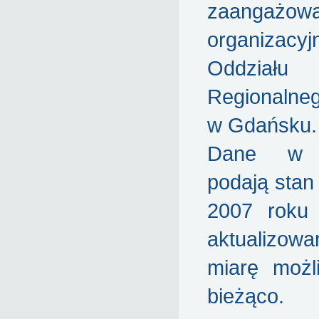
zaangażowa
organizacy
Oddziału
Regionaln
w Gdańsku.
Dane w s
podają stan
2007 roku 
aktualiz
miarę możl
bieżąco.