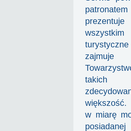
patronate
prezentuj
wszystki
turystyczne
zajmuj
Towarzys
takich
zdecydowa
większość.
w miarę moż
posiadane