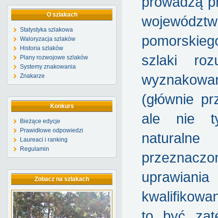
prowadzą pr
O szlakach
województw
Statystyka szlakowa
pomorskie
Waloryzacja szlaków
Historia szlaków
szlaki ro
Plany rozwojowe szlaków
Systemy znakowania
wyznakowa
Znakarze
(głównie p
Konkurs
ale nie t
Bieżące edycje
Prawidłowe odpowiedzi
naturaln
Laureaci i ranking
Regulamin
przeznac
uprawiania 
Zobacz na szlakach
kwalifikowa
to być zat