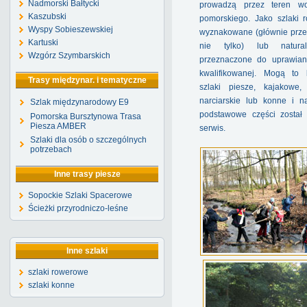
Nadmorski Bałtycki
prowadzą przez teren wo
Kaszubski
pomorskiego. Jako szlaki 
Wyspy Sobieszewskiej
wyznakowane (głównie prze
Kartuski
nie tylko) lub natural
Wzgórz Szymbarskich
przeznaczone do uprawiani
kwalifikowanej. Mogą to
Trasy międzynar. i tematyczne
szlaki piesze, kajakowe,
narciarskie lub konne i n
Szlak międzynarodowy E9
podstawowe części został 
Pomorska Bursztynowa Trasa
Piesza AMBER
serwis.
Szlaki dla osób o szczególnych
potrzebach
Inne trasy piesze
Sopockie Szlaki Spacerowe
Ścieżki przyrodniczo-leśne
Inne szlaki
szlaki rowerowe
szlaki konne