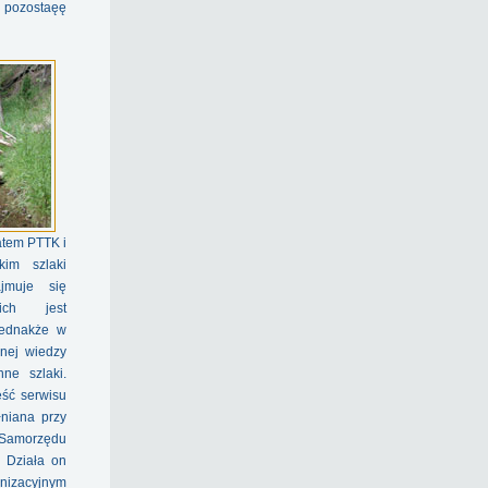
o pozostaęę
atem PTTK i
kim szlaki
ajmuje się
ich jest
Jednakże w
anej wiedzy
ne szlaki.
ść serwisu
łniana przy
Samorzędu
 Działa on
nizacyjnym