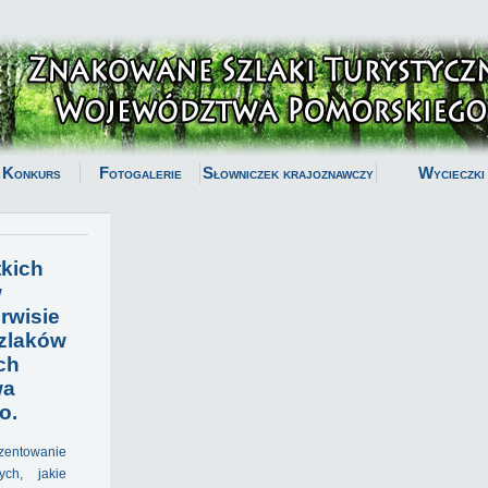
Konkurs
Fotogalerie
Słowniczek krajoznawczy
Wycieczki
kich
w
rwisie
zlaków
ch
wa
o.
zentowanie
ych, jakie