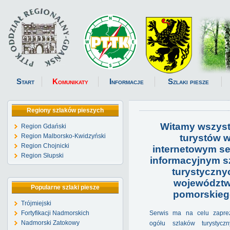
Start
Komunikaty
Informacje
Szlaki piesze
Regiony szlaków pieszych
Witamy wszyst
Region Gdański
turystów 
Region Malborsko-Kwidzyński
Region Chojnicki
internetowym se
Region Słupski
informacyjnym s
turystyczny
województ
Popularne szlaki piesze
pomorskieg
Trójmiejski
Fortyfikacji Nadmorskich
Serwis ma na celu zapre
Nadmorski Zatokowy
ogółu szlaków turystyczn