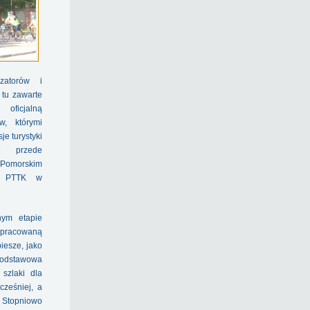
zatorów i
 tu zawarte
 oficjalną
, którymi
je turystyki
ce przede
morskim
ów PTTK w
nym etapie
 opracowaną
iesze, jako
podstawowa
 szlaki dla
cześniej, a
. Stopniowo