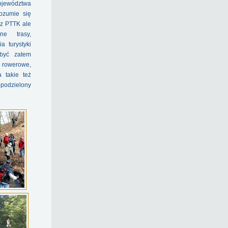
jewództwa
rozumie się
z PTTK ale
ne trasy,
a turystyki
 być zatem
 rowerowe,
a takie też
podzielony