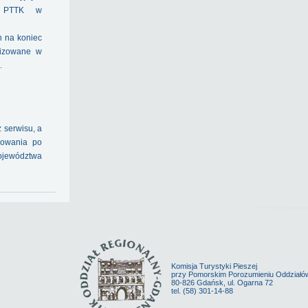
o PTTK w
n na koniec
lizowane w
.
 serwisu, a
rowania po
ojewództwa
Komisja Turystyki Pieszej
przy Pomorskim Porozumieniu Oddział
80-826 Gdańsk, ul. Ogarna 72
tel. (58) 301-14-88