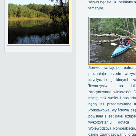
serwis będzie uzupełniany 
tematykę.
Serwis powstaje pod patron
prezentuje przede wszyst
turystyczne , którymi z
Towarzystwo, bo tak
zdecydowana większość. 
miarę możliwości i posiad
będą też przedstawiane in
Podstawowa, wyjściowa czę
powstała i jest dalej uzupe
wykorzystaniu dotacji 
Województwa Pomorskiego.
dzięki zaangażowaniu orga