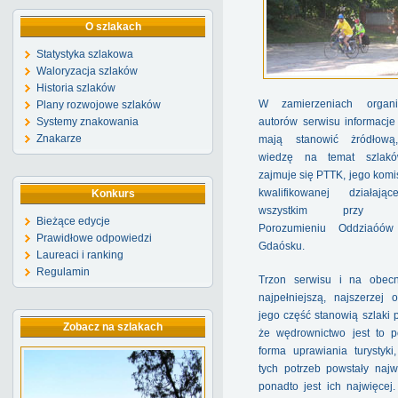
O szlakach
Statystyka szlakowa
Waloryzacja szlaków
Historia szlaków
W zamierzeniach organi
Plany rozwojowe szlaków
Systemy znakowania
autorów serwisu informacje
Znakarze
mają stanowić żródłową,
wiedzę na temat szlaków
zajmuje się PTTK, jego komis
kwalifikowanej działają
Konkurs
wszystkim przy Po
Bieżące edycje
Porozumieniu Oddziaó
Prawidłowe odpowiedzi
Gdaósku.
Laureaci i ranking
Regulamin
Trzon serwisu i na obec
najpełniejszą, najszerzej
jego część stanowią szlaki p
Zobacz na szlakach
że wędrownictwo jest to 
forma uprawiania turystyki,
tych potrzeb powstały najw
ponadto jest ich najwięcej