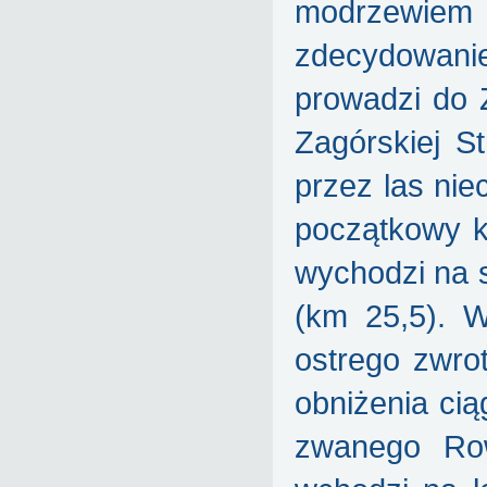
modrzewi
zdecydowani
prowadzi do 
Zagórskiej S
przez las nie
początkowy k
wychodzi na 
(km 25,5). 
ostrego zwro
obniżenia ci
zwanego Row