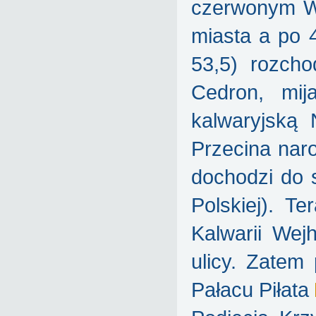
czerwonym We
miasta a po 
53,5) rozcho
Cedron, mij
kalwaryjską
Przecina naro
dochodzi do 
Polskiej). T
Kalwarii Wejh
ulicy. Zatem
Pałacu Piłata