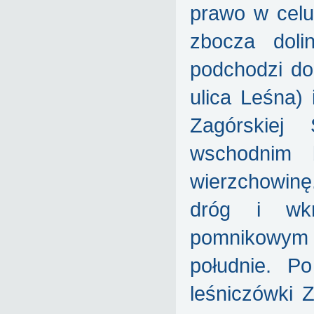
prawo w celu 
zbocza dol
podchodzi do 
ulica Leśna)
Zagórskiej
wschodnim 
wierzchowinę
dróg i wkr
pomnikowym 
południe. P
leśniczówki