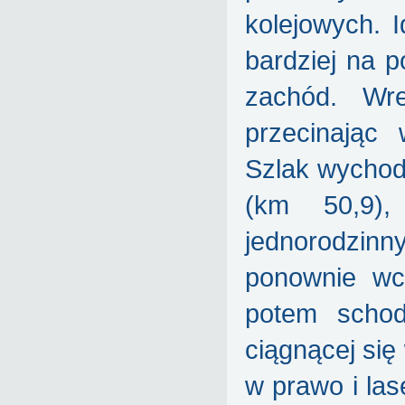
kolejowych. 
bardziej na p
zachód. Wre
przecinając
Szlak wychodz
(km 50,9)
jednorodzinn
ponownie wc
potem schod
ciągnącej się
w prawo i la