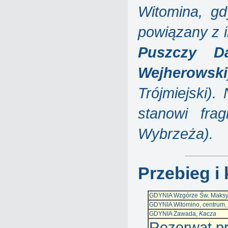
Witomina, gd
powiązany z i
Puszczy Dar
Wejherowski
Trójmiejski
).
stanowi fr
Wybrzeża).
Przebieg i 
GDYNIA Wzgórze Św. Maksymi
GDYNIA Witomino, centrum,
GDYNIA Zawada,
Kacza
Rezerwat p