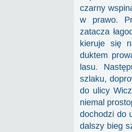
czarny wspina
w prawo. Pr
zatacza łago
kieruje się
duktem prow
lasu. Następ
szlaku, dopr
do ulicy Wiczl
niemal prosto
dochodzi do u
dalszy bieg s