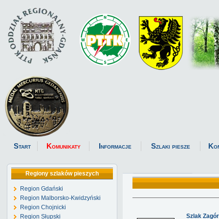
Start
Komunikaty
Informacje
Szlaki piesze
Ko
Regiony szlaków pieszych
Region Gdański
Region Malborsko-Kwidzyński
Region Chojnicki
Szlak Zagór
Region Słupski