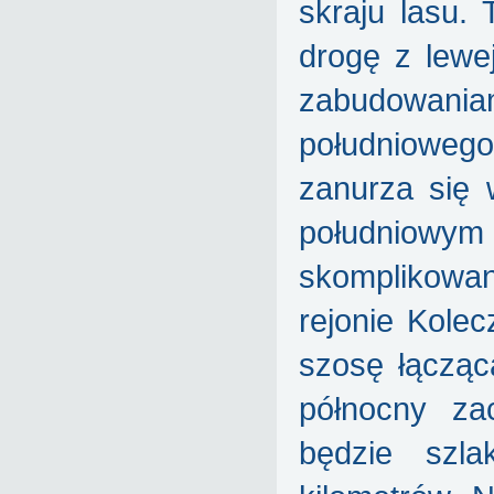
skraju lasu.
drogę z lewej
zabudowania
południoweg
zanurza się 
południowym
skomplikowan
rejonie Kole
szosę łącząc
północny za
będzie szla