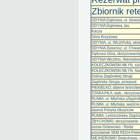
Zbiornik re
GDYNIA Dąbrowa, ul. Nowow
GDYNIA Dąbrowa, las
Kacza
Góra Krzyżowa
GDYNIA, ul. Wiczlińska, skra
GDYNIA Zielenisz, ul. Chwa
Dębowa Góra, skrzyżowani
GDYNIA Wiczlino, Niemotowo
KOLECZKOWSKI MŁYN, szos
KOLECZKOWSKI MŁYN, Nad
Dolina Zagórskiej Strugi
Zagórska Struga
, przepust
PIEKIEŁKO, dawne leśnictw
STARA PIŁA, wyb., skrzyżow
RUMIA, ul. Młyńska (
Zagórsk
RUMIA, ul. Młyńska, wejści
dawna Polana Głuszców
RUMIA, Leśniczówka Zagór
ZBYCHOWO, skrzyżowanie
szosa Gniewowo - Reda
przystanek SKM REDA Piele
WEJHEROWO Śmiechowo, c