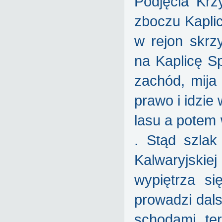
Podjęcia Krz
zboczu Kapli
w rejon skrz
na Kaplicę S
zachód, mija
prawo i idzie
lasu a potem
. Stąd szlak
Kalwaryjski
wypiętrza si
prowadzi dals
schodami ter