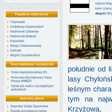
Gdynia Wzg
kolor czarny
długość 57
Popularne szlaki piesze
Trójmiejski
Fortyfikacji Nadmorskich
Nadmorski Zatokowy
Nadmorski Bałtycki
Kaszubski
Wyspy Sobieszewskiej
Kartuski
Wzgórz Szymbarskich
Trasy międzynar. i tematyczne
południe od l
Szlak międzynarodowy E9
lasy Chylońs
Pomorska Bursztynowa Trasa
Piesza AMBER
Szlaki dla osób o szczególnych
leśnym chara
potrzebach
tym na najw
Inne trasy piesze
Sopockie Szlaki Spacerowe
Krzyżową, 
Ścieżki przyrodniczo-leśne