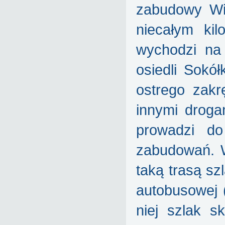
zabudowy Wic
niecałym kil
wychodzi na
osiedli Sokół
ostrego zak
innymi droga
prowadzi do
zabudowań. W
taką trasą sz
autobusowej (
niej szlak 