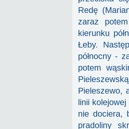
Redę (Maria
zaraz potem
kierunku pół
Łeby. Nastę
północny - z
potem wąski
Pieleszewską
Pieleszewo, 
linii kolejow
nie dociera,
pradoliny s