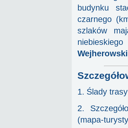
budynku sta
czarnego (km
szlaków maj
niebieskieg
Wejherowsk
Szczegóło
1. Ślady tras
2. Szczegół
(mapa-turysty