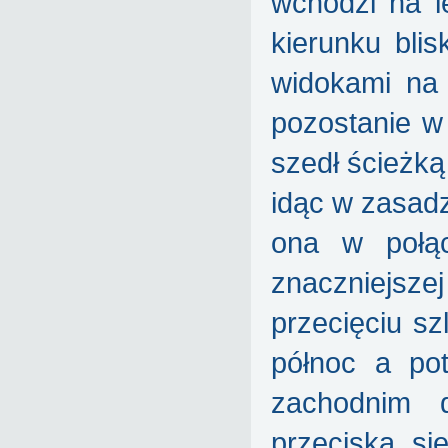
wchodzi na l
kierunku bli
widokami na 
pozostanie w 
szedł ścieżk
idąc w zasadz
ona w połąc
znaczniejsze
przecięciu sz
północ a po
zachodnim d
przeciska s