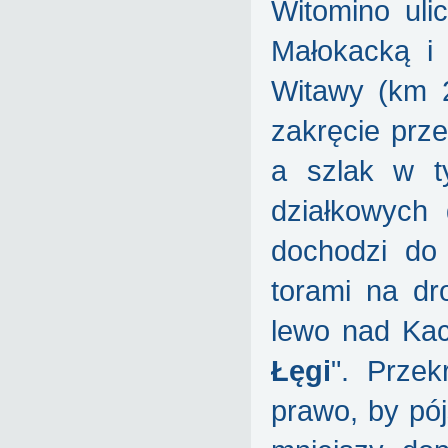
Witomino uli
Małokacką i
Witawy (km 2
zakręcie prz
a szlak w t
działkowych
dochodzi do 
torami na dr
lewo nad Kac
Łęgi
". Prze
prawo, by pój