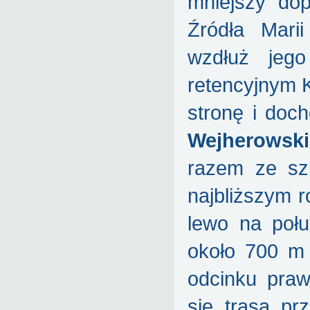
mniejszy dop
Źródła Mari
wzdłuż jego
retencyjnym K
stronę i doch
Wejherowski
razem ze sz
najbliższym r
lewo na połu
około 700 m
odcinku praw
się trasą prz