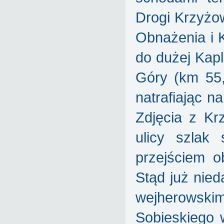
Drogi Krzyżow
Obnażenia i 
do dużej Kapl
Góry (km 55,
natrafiając n
Zdjęcia z Kr
ulicy szlak
przejściem o
Stąd już nied
wejherowsk
Sobieskiego