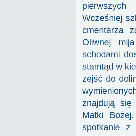
pierwszych 
Wcześniej sz
cmentarza żo
Oliwnej mij
schodami dos
stamtąd w ki
zejść do dol
wymienionyc
znajdują się
Matki Bożej
spotkanie z