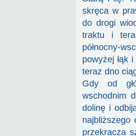
skręca w pra
do drogi wio
traktu i te
północny-wsc
powyżej łąk 
teraz dno ciąg
Gdy od głó
wschodnim d
dolinę i odb
najbliższego 
przekracza s