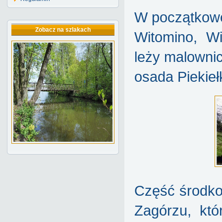
W początkowej
Zobacz na szlakach
Witomino, Wi
leży malownic
osada Piekieł
Część środko
Zagórzu, kt