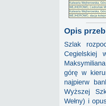
Kalwaria Wejherowska, Gór
WEJHEROWO, Cedroński M
Kalwaria Wejherowska, Gór
WEJHEROWO, stacja kolej
Opis przeb
Szlak rozpo
Cegielskiej
Maksymiliana
górę w kieru
najpierw ban
Wyższej Szk
Wełny) i opu