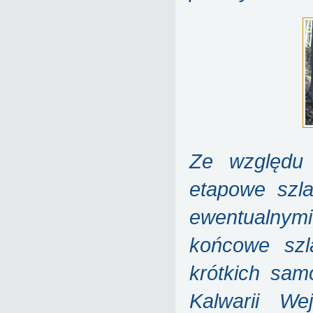
Ze względu 
etapowe szla
ewentualnym
końcowe szl
krótkich sam
Kalwarii We