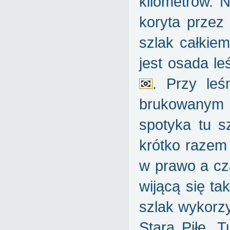
kilometrów. N
koryta przez 
szlak całkie
jest osada le
. Przy le
brukowanym 
spotyka tu s
krótko razem
w prawo a cz
wijącą się ta
szlak wykorz
Starą Piłę. 