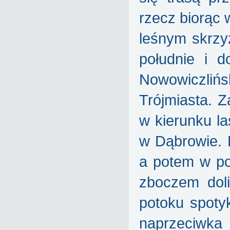
rzecz biorąc
leśnym skrzy
południe i d
Nowowiczliń
Trójmiasta. Z
w kierunku l
w Dąbrowie. 
a potem w po
zboczem dol
potoku spoty
naprzeciwka