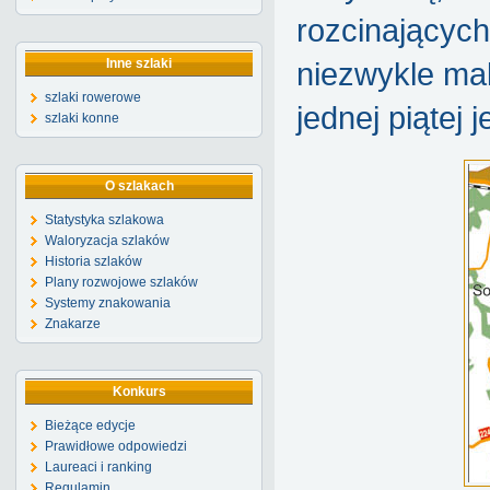
rozcinający
Inne szlaki
niezwykle mal
szlaki rowerowe
jednej piątej 
szlaki konne
O szlakach
Statystyka szlakowa
Waloryzacja szlaków
Historia szlaków
Plany rozwojowe szlaków
Systemy znakowania
Znakarze
Konkurs
Bieżące edycje
Prawidłowe odpowiedzi
Laureaci i ranking
Regulamin