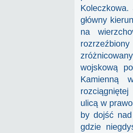
Koleczkowa. 
główny kierun
na wierzch
rozrzeźbio
zróżnicowan
wojskową po
Kamienną w
rozciągniętej
ulicą w prawo
by dojść nad
gdzie niegdy