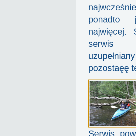
najwcześ
ponadto 
najwięcej. 
serwis 
uzupełn
pozostaęę t
Serwis pow