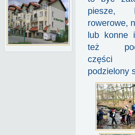
piesze, k
rowerowe, n
lub konne i
też pod
części 
podzielony 