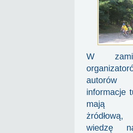
W zamier
organiza
autorów 
informacje 
mają st
żródłową, 
wiedzę n