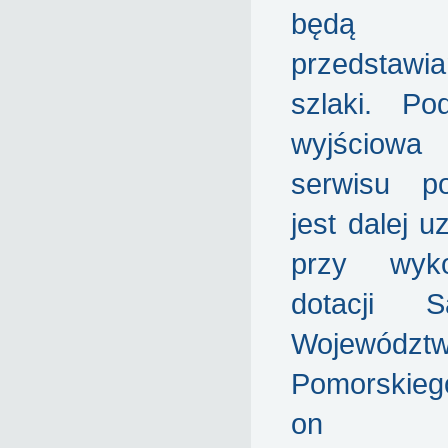
będą
przedstaw
szlaki. Po
wyjściow
serwisu p
jest dalej u
przy wyko
dotacji S
Województ
Pomorskieg
on d