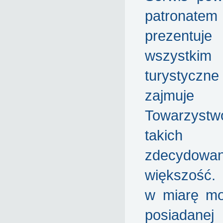
patronate
prezentuj
wszystki
turystyczne
zajmuj
Towarzys
takich
zdecydowa
większość.
w miarę moż
posiadane