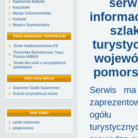
serw
Nadmorski Bałtycki
Kaszubski
informa
Wyspy Sobieszewskiej
Kartuski
Wzgórz Szymbarskich
szla
Trasy międzynar. i tematyczne
turysty
Szlak międzynarodowy E9
Pomorska Bursztynowa Trasa
wojewó
Piesza AMBER
Szlaki dla osób o szczególnych
potrzebach
pomors
Inne trasy piesze
Serwis ma
Sopockie Szlaki Spacerowe
Ścieżki przyrodniczo-leśne
zaprezento
ogółu s
Inne szlaki
szlaki rowerowe
turystyczny
szlaki konne