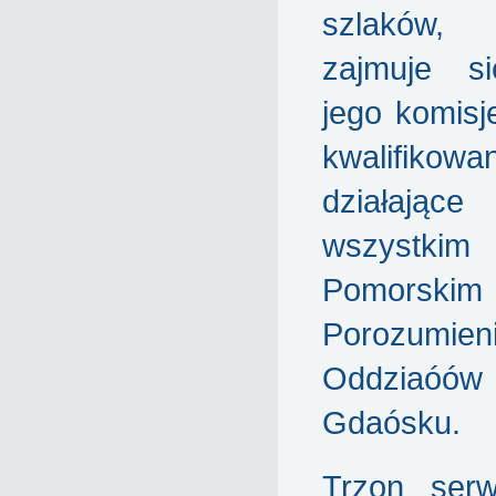
szlaków,
zajmuje s
jego komisje
kwalifikowa
działając
wszystk
Pomorskim
Porozumien
Oddziaóó
Gdaósku.
Trzon ser