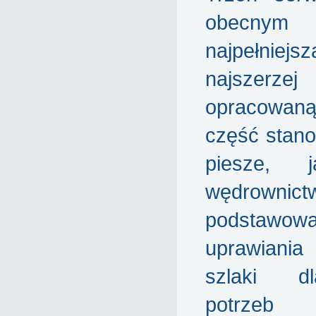
obecnym
najpełniejsz
najszerzej
opracowa
część stano
piesze, 
wędrownictw
podstawo
uprawiania 
szlaki d
potrzeb 