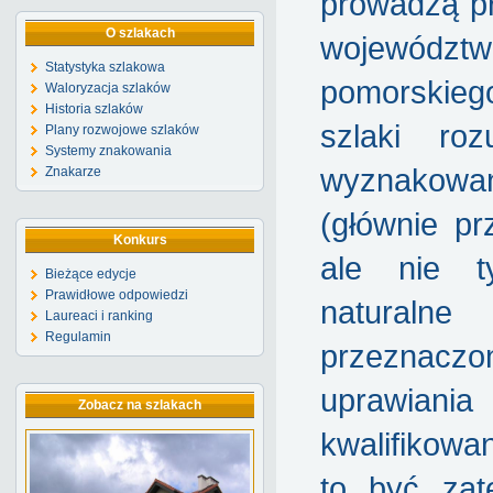
prowadzą pr
O szlakach
województw
Statystyka szlakowa
pomorskie
Waloryzacja szlaków
Historia szlaków
szlaki ro
Plany rozwojowe szlaków
Systemy znakowania
wyznakowa
Znakarze
(głównie p
Konkurs
ale nie t
Bieżące edycje
Prawidłowe odpowiedzi
naturaln
Laureaci i ranking
Regulamin
przeznac
uprawiania 
Zobacz na szlakach
kwalifikowa
to być zat