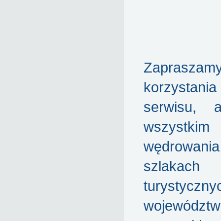
Zaprasz
korzyst
serwisu, 
wszyst
wędrowa
szlakach
turystyczny
województw