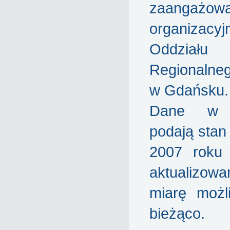
zaangażowa
organizacy
Oddziału
Regionaln
w Gdańsku.
Dane w s
podają stan
2007 roku 
aktualiz
miarę możl
bieżąco.