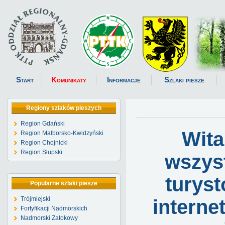
Start
Komunikaty
Informacje
Szlaki piesze
Regiony szlaków pieszych
Region Gdański
Wit
Region Malborsko-Kwidzyński
Region Chojnicki
Region Słupski
wszys
turys
Popularne szlaki piesze
Trójmiejski
intern
Fortyfikacji Nadmorskich
Nadmorski Zatokowy